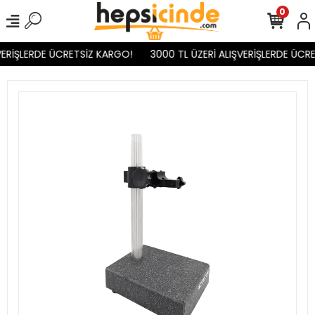
0
ERİŞLERDE ÜCRETSİZ KARGO!
3000 TL ÜZERİ ALIŞVERİŞLERDE ÜCRE