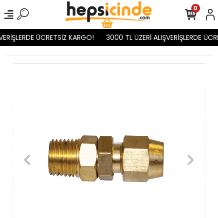
0
VERİŞLERDE ÜCRETSİZ KARGO!
3000 TL ÜZERİ ALIŞVERİŞLERDE ÜCR