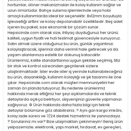
hortumlar, döner mekanizmaları ile kolay kullanım sağlar ve
uzun ömürlüdür. Bahçe sulama işlemlerinde veya hobi
amaçlı kullanımlarda ideal bir seçenektir. 8x12mm boyutuyla
işlevselliği arttırır ve kolay depolanabilir özelliktedir. Beş adet
içeren bu paket, size ekonomik bir çözüm sunar.
Hepsicinde.com olarak size, ihtiyaç duyduğunuz her ürünü
kaliteli, uygun fiyatlı ve hızlı teslimat güvencesiyle sunuyoruz.
Satın almak üzere olduğunuz bu ürün, günlük yaşantınızı
kolaylaştıracak, işlerinizi daha verimli hale getirecek ya da
yaşam alanlarınıza estetik bir dokunuş katacaktır.
Ürünlerimiz, kalite standartlarına uygun şekilde seçilmiş, titiz
bir stok ve kontrol sürecinden geçirilerek sizlere
ulaştırılmaktadır. İster evde ister iş yerinde kullanabileceğiniz
bu ürün, dayanıklılığı, kullanım kolaylığı ve şık tasarımı ile öne
çıkar. Hepsicinde.com olarak müşteri memnuniyetini her
zaman ön planda tutuyoruz. Bu nedenle ürünlerimiz
hakkında merak ettiğiniz her şeyi açıklamalarda ve teknik
detaylarda açıkça belirtiyor, alışverişinizi güvenle yapmanızı
sağlıyoruz. ⚙️ Ürün hakkında daha fazla bilgi için teknik
detaylar bölümüne göz atabilirsiniz. ? Aynı gün kargo imkânı,
kolay iade süreci ve 7/24 destek hizmetimiz ile yanınızdayız.
? Sorularınız mı var? Bize ulaşmaktan çekinmeyin! Geniş ürün
yelpazemizle; elektronik, yapı market, hırdavat, ev gereçleri,