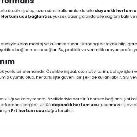
erformans
erle üretilmiş olup, uzun süreli kullanımlarda bile
dayanıklı hortum 
.
Hortum ucu bağlantısı
, yüksek basınç altında bile sağlam kalır ve
asarımıyla kolay montaj ve kullanım sunar. Herhangi bir teknik bilgi gerek
 şekilde bağlanmasını sağlar. Bu, pratiklik ve verimlilik arayan profes
anım
 çok yönlü bir elemanıdır. Özellikle inşaat, otomotiv, tarım, bahçe işleri
mla uyumlu olup, her türlü işte güvenli bir şekilde kullanılabilir. Sıvı
nıklılığı ve kolay montaj özellikleriyle her türlü hortum bağlantı işini kol
 performans sergiler. Üstün
dayanıklı hortum ucu
tasarımı ve işlevsel
r için
Frt hortum ucu
doğru tercihtir.