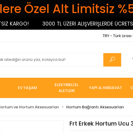
ere Özel Alt Limitsiz %
 KARGO!
3000 TL ÜZERİ ALIŞVERİŞLERDE ÜCRETSİZ K
TRY - Türk Lirası
ELEKTRİKLİ EL
EV YAŞAM
YAPI & HIRDAVAT
O
ALETLERİ
Hortum ve Hortum Aksesuarları
Hortum Bağlantı Aksesuarları
Frt Erkek Hortum Ucu 