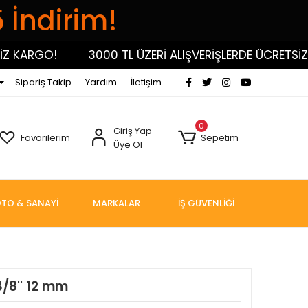
5 İndirim!
ARGO!
3000 TL ÜZERİ ALIŞVERİŞLERDE ÜCRETSİZ KA
Sipariş Takip
Yardım
İletişim
0
Giriş Yap
Favorilerim
Sepetim
Üye Ol
TO & SANAYİ
MARKALAR
İŞ GÜVENLİĞİ
3/8'' 12 mm