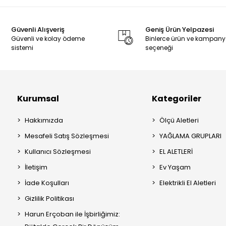
Güvenli Alışveriş
Geniş Ürün Yelpazesi
Güvenli ve kolay ödeme
Binlerce ürün ve kampan
sistemi
seçeneği
Kurumsal
Kategoriler
Hakkımızda
Ölçü Aletleri
Mesafeli Satış Sözleşmesi
YAĞLAMA GRUPLARI
Kullanıcı Sözleşmesi
EL ALETLERİ
İletişim
Ev Yaşam
İade Koşulları
Elektrikli El Aletleri
Gizlilik Politikası
Harun Erçoban ile İşbirliğimiz: