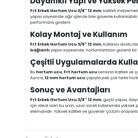
Dayanıklı Yapı ve Yüksek P
Frt Erkek Hortum Ucu 3/8'' 12 mm
, kaliteli malzemel
yapısı sayesinde ağır işlerde bile güvenle kullanılabilir
performans gösterir.
Kolay Montaj ve Kullanım
Frt Erkek Hortum Ucu 3/8'' 12 mm
, kullanıcı dostu t
bağlantı
yapısı sayesinde, hortumlarınızın güvenli bir
Çeşitli Uygulamalarda Kull
Bu
hortum ucu
,
Frt hortum ucu
serisinin kaliteli ve
Ayrıca,
12 mm hortum ucu
çapıyla pek çok farklı hortu
Sonuç ve Avantajları
Frt Erkek Hortum Ucu 3/8'' 12 mm
, güçlü yapısı, daya
için ideal olan bu ürün, uzun süreli kullanımda yüksek
elemanıdır. Yüksek kaliteli ve güvenilir çözüm arayanla