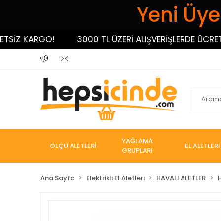
Yeni Üyel
Z KARGO!
3000 TL ÜZERİ ALIŞVERİŞLERDE ÜCRETSİZ
YAĞLAMA
ÖLÇÜ ALETLERİ
EL ALETLERİ
GRUPLARI
Ana Sayfa
Elektrikli El Aletleri
HAVALI ALETLER