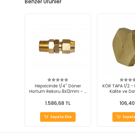
Benzer Ürünler
Hepsicinde 1/4'' Döner
KÖR TAPA 1/2 
Hortum Rekoru 8x12mm - 5
Kalite ve Day
Adet
1.586,68 TL
106,40
Sepete Ekle
Sepete