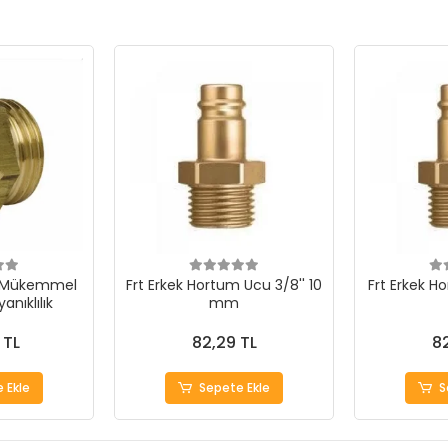
- Mükemmel
Frt Erkek Hortum Ucu 3/8'' 10
Frt Erkek H
anıklılık
mm
 TL
82,29 TL
82
 Ekle
Sepete Ekle
S