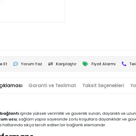
e Et
Yorum Yaz
Karşılaştır
Fiyat Alarmı
Tel
çıklaması
Garanti ve Teslimat
Taksit Seçenekleri
Yo
bağlantı
işinde yüksek verimlilik ve güvenlik sunan, dayanıklı ve uzun 
tum ucu
, sağlam yapısı sayesinde zorlu koşullara dayanıklıdır ve güvenil
va hatlarında sıkça tercih edilen bir bağlantı elemanıdır.