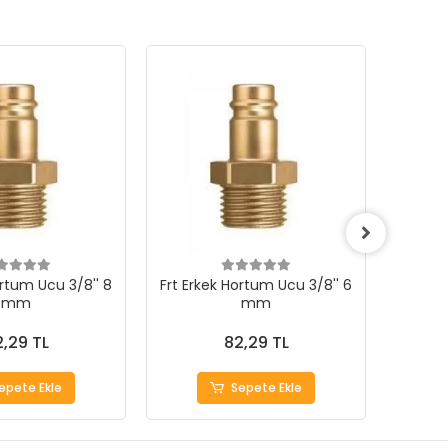
ortum Ucu 3/8'' 8
Frt Erkek Hortum Ucu 3/8'' 6
Frt
mm
mm
,29 TL
82,29 TL
epete Ekle
Sepete Ekle