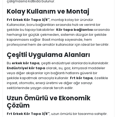
çalışmasına katkıda bulunur.
Kolay Kullanım ve Montaj
Frt Erkek Kör Tapa 3/8''
, montajı kolay bir üründür.
Kullanıcılar, boru bağlantıları sırasında hızlı ve verimli bir
şekilde bu tapayı takabilirler.
Kör tapa bağlantısı
sırasında
herhangi bir güçlük çekmeden, sistemin düzgün bir şekilde
kapanmasını sağlar. Basit montajı sayesinde, hem
profesyonel hem de amatör kullanıcılar için ideal bir tercihtir.
Çeşitli Uygulama Alanları
Bu
erkek kör tapa
, çeşitli endüstriyel alanlarda kullanılabilir.
Endüstriyel kör tapa
olarak, su, gaz, kimyasal maddeler
veya diğer akışkanlar için bağlantı hatlarını güvenli bir
şekilde kapatmak amacıyla kullanılır.
Frt kör tapa
, özellikle
inşaat, otomotiv, enerji üretimi ve diğer ağır sanayi
sektörlerinde yaygın olarak tercih edilir.
Uzun Ömürlü ve Ekonomik
Çözüm
Frt Erkek Kör Tapa 3/8''
, uzun ömürlü bir tasarıma sahiptir.