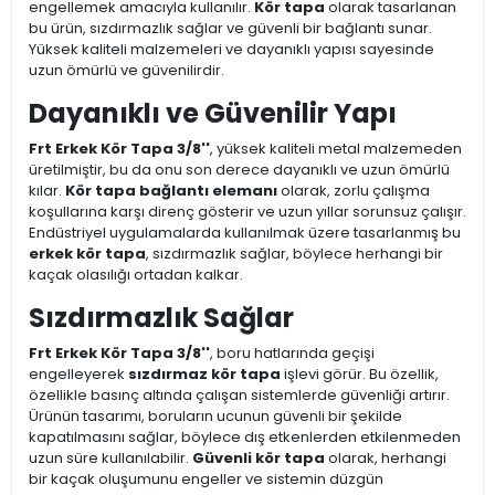
engellemek amacıyla kullanılır.
Kör tapa
olarak tasarlanan
bu ürün, sızdırmazlık sağlar ve güvenli bir bağlantı sunar.
Yüksek kaliteli malzemeleri ve dayanıklı yapısı sayesinde
uzun ömürlü ve güvenilirdir.
Dayanıklı ve Güvenilir Yapı
Frt Erkek Kör Tapa 3/8''
, yüksek kaliteli metal malzemeden
üretilmiştir, bu da onu son derece dayanıklı ve uzun ömürlü
kılar.
Kör tapa bağlantı elemanı
olarak, zorlu çalışma
koşullarına karşı direnç gösterir ve uzun yıllar sorunsuz çalışır.
Endüstriyel uygulamalarda kullanılmak üzere tasarlanmış bu
erkek kör tapa
, sızdırmazlık sağlar, böylece herhangi bir
kaçak olasılığı ortadan kalkar.
Sızdırmazlık Sağlar
Frt Erkek Kör Tapa 3/8''
, boru hatlarında geçişi
engelleyerek
sızdırmaz kör tapa
işlevi görür. Bu özellik,
özellikle basınç altında çalışan sistemlerde güvenliği artırır.
Ürünün tasarımı, boruların ucunun güvenli bir şekilde
kapatılmasını sağlar, böylece dış etkenlerden etkilenmeden
uzun süre kullanılabilir.
Güvenli kör tapa
olarak, herhangi
bir kaçak oluşumunu engeller ve sistemin düzgün