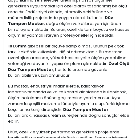
dayanıklı malzemelerden üretilmiş, hassas ölçümler
gerektiren uygulamalar için özel olarak tasarlanmış bir ölçü
aracıdır. Endüstriyel alanda, otomotiv sektöründe ve
mühendislik projelerinde yaygın olarak kullanılır.
Düz
Tampon Mastar
, doğru ölçüm ve kalibrasyon için önemli
bir rol oynamaktadır. Bu ürün, özellikle tam boyutlu ve hassas
ölçümler yapmak isteyen profesyoneller için idealdir.
101.6mm
gibi özel bir ölçüye sahip olması, ürünün pek çok
farklı sektörde kullanılabilirliğini artırmaktadır. Bu mastarın
avantajları arasında, yüksek hassasiyetle ölçüm yapabilme
yeteneği ve dayanıklı yapısı ön plana çıkmaktadır.
Özel Ölçü
Düz Tampon Mastar
, her türlü ortamda güvenle
kullanılabilir ve uzun ömürlüdür.
Bu mastar, endüstriyel makinelerde, kalibrasyon
laboratuvarlarında ve kalite kontrol alanlarında kullanılarak,
ölçüm hatalarının önüne geçilmesine yardımcı olur. Aynı
zamanda çeşitli malzeme türleriyle uyumlu olup, farklı işleme
koşullarına karşı dirençlidir.
Düz Tampon Mastar
kullanılarak, hassas üretim süreçlerinde doğru sonuçlar elde
edilir.
Ürün, özellikle yüksek performans gerektiren projelerde
tercih edilir ve mükemmel doğruluk sağlar. Sade ve işlevsel