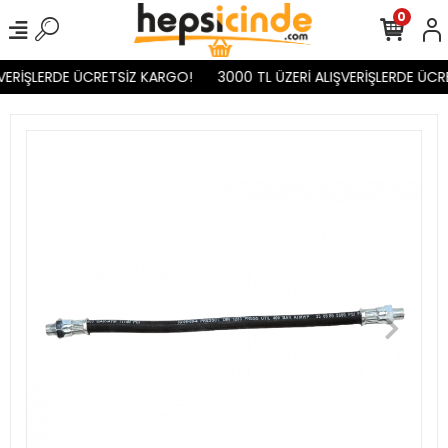
0
VERİŞLERDE ÜCRETSİZ KARGO!
3000 TL ÜZERİ ALIŞVERİŞLERDE ÜCR