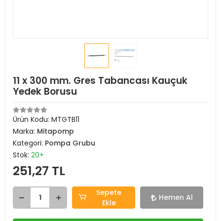
11 x 300 mm. Gres Tabancası Kauçuk
Yedek Borusu
Ürün Kodu:
MTGTB11
Marka:
Mitapomp
Kategori:
Pompa Grubu
Stok:
20+
251,27 TL
Sepete
Hemen Al
Ekle