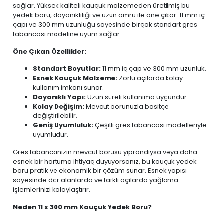
sağlar. Yüksek kaliteli kauçuk malzemeden üretilmiş bu
yedek boru, dayanıklılığı ve uzun ömrü ile öne çıkar. 11 mm iç
çapı ve 300 mm uzunluğu sayesinde birçok standart gres
tabancası modeline uyum sağlar.
Öne Çıkan Özellikler:
Standart Boyutlar:
11 mm iç çap ve 300 mm uzunluk.
Esnek Kauçuk Malzeme:
Zorlu açılarda kolay
kullanım imkanı sunar.
Dayanıklı Yapı:
Uzun süreli kullanıma uygundur.
Kolay Değişim:
Mevcut borunuzla basitçe
değiştirilebilir.
Geniş Uyumluluk:
Çeşitli gres tabancası modelleriyle
uyumludur.
Gres tabancanızın mevcut borusu yıprandıysa veya daha
esnek bir hortuma ihtiyaç duyuyorsanız, bu kauçuk yedek
boru pratik ve ekonomik bir çözüm sunar. Esnek yapısı
sayesinde dar alanlarda ve farklı açılarda yağlama
işlemlerinizi kolaylaştırır.
Neden 11 x 300 mm Kauçuk Yedek Boru?