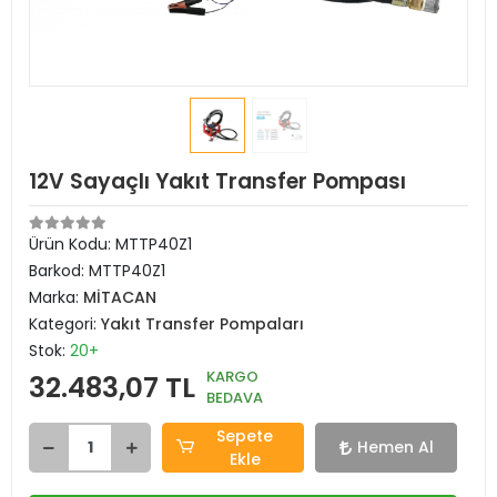
12V Sayaçlı Yakıt Transfer Pompası
Ürün Kodu:
MTTP40Z1
Barkod:
MTTP40Z1
Marka:
MİTACAN
Kategori:
Yakıt Transfer Pompaları
Stok:
20+
KARGO
32.483,07 TL
BEDAVA
Sepete
Hemen Al
Ekle