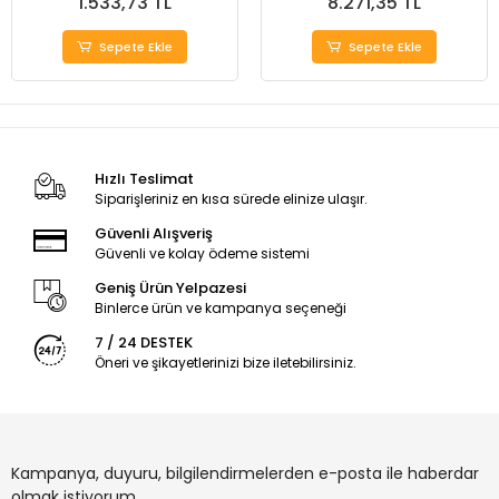
1.533,73 TL
8.271,35 TL
Sepete Ekle
Sepete Ekle
Hızlı Teslimat
Siparişleriniz en kısa sürede elinize ulaşır.
Güvenli Alışveriş
Güvenli ve kolay ödeme sistemi
Geniş Ürün Yelpazesi
Binlerce ürün ve kampanya seçeneği
7 / 24 DESTEK
Öneri ve şikayetlerinizi bize iletebilirsiniz.
Kampanya, duyuru, bilgilendirmelerden e-posta ile haberdar
olmak istiyorum.