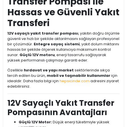
Transfer Pompası ile
Hassas ve Güvenli Yakıt
Transferi
12V sayaçlı yakıt transfer pompası
, yakıtın doğru ölçümle
güvenli ve hızlı bir şekilde aktarılmasını sağlayan profesyonel
bir çözümdür.
Entegre sayaç sistemi
, yakıt dolum miktarını
hassas bir şekilde ölçerek kullanıcıya maksimum kontrol
sunar.
Güçlü 12V motoru
, enerji tasarrufu sağlayarak
yüksek performanslı çalışmayı garanti eder.
Özellikle
hırdavat ve yapı market
sektörlerinde sıkça
tercih edilen bu ürün,
mobil ve taşınabilir kullanımlar
için
idealdir. Daha fazla bilgi için
hepsicinde.com
adresini ziyaret
edebilirsiniz.
12V Sayaçlı Yakıt Transfer
Pompasının Avantajları
Güçlü 12V Motor:
Düşük enerji tüketimiyle yüksek