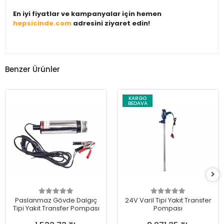
En iyi fiyatlar ve kampanyalar için hemen
hepsicinde.com
adresini ziyaret edin!
Benzer Ürünler
KARGO
BEDAVA
Paslanmaz Gövde Dalgıç
24V Varil Tipi Yakıt Transfer
Tipi Yakıt Transfer Pompası
Pompası