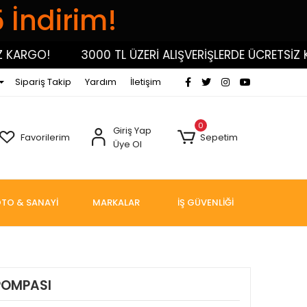
5 İndirim!
GO!
3000 TL ÜZERİ ALIŞVERİŞLERDE ÜCRETSİZ KARG
Sipariş Takip
Yardım
İletişim
0
Giriş Yap
Favorilerim
Sepetim
Üye Ol
TO & SANAYİ
MARKALAR
İŞ GÜVENLİĞİ
POMPASI