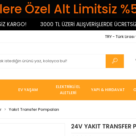
ere Özel Alt Limitsiz %
ARGO!
3000 TL ÜZERİ ALIŞVERİŞLERDE ÜCRETSİZ KAR
TRY - Türk Lirası
ELEKTRİKLİ EL
EV YAŞAM
YAPI & HIRDAVAT
O
ALETLERİ
r
Yakıt Transfer Pompaları
24V YAKIT TRANSFER 