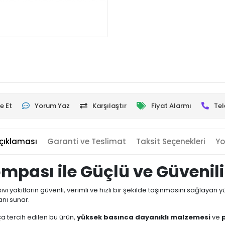
e Et
Yorum Yaz
Karşılaştır
Fiyat Alarmı
Tel
çıklaması
Garanti ve Teslimat
Taksit Seçenekleri
Yo
mpası ile Güçlü ve Güvenili
 sıvı yakıtların güvenli, verimli ve hızlı bir şekilde taşınmasını sağlaya
anı sunar.
a tercih edilen bu ürün,
yüksek basınca dayanıklı malzemesi
ve