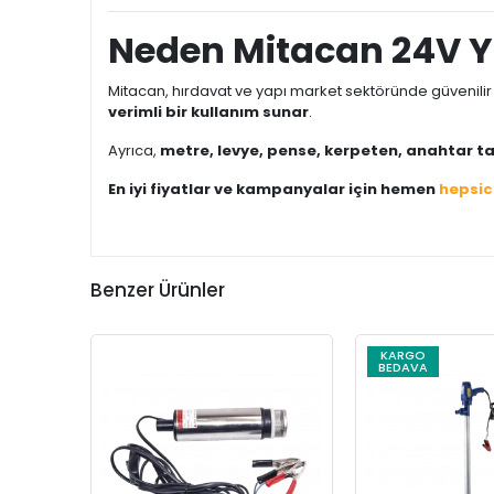
Neden Mitacan 24V Ya
Mitacan, hırdavat ve yapı market sektöründe güvenilir v
verimli bir kullanım sunar
.
Ayrıca,
metre, levye, pense, kerpeten, anahtar ta
En iyi fiyatlar ve kampanyalar için hemen
hepsi
Benzer Ürünler
KARGO
BEDAVA