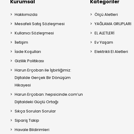
Kurumsal
Kategoriler
Hakkımızda
Ölçü Aletleri
Mesafeli Satış Sözleşmesi
YAĞLAMA GRUPLARI
Kullanıcı Sözleşmesi
EL ALETLERİ
İletişim
Ev Yaşam
İade Koşulları
Elektrikli El Aletleri
Gizlilik Politikası
Harun Erçoban ile İşbirliğimiz:
Dijitalde Gerçek Bir Dönüşüm
Hikayesi
Harun Erçoban: hepsicinde.com’un
Dijitaldeki Güçlü Ortağı
Sıkça Sorulan Sorular
Sipariş Takip
Havale Bildirimleri