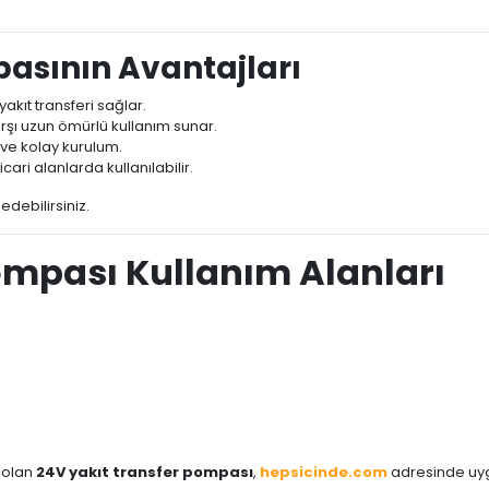
pasının Avantajları
yakıt transferi sağlar.
şı uzun ömürlü kullanım sunar.
ı ve kolay kurulum.
icari alanlarda kullanılabilir.
edebilirsiniz.
ompası Kullanım Alanları
i olan
24V yakıt transfer pompası
,
hepsicinde.com
adresinde uygu