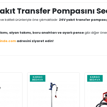
kıt Transfer Pompasını Se
e kaliteli ürünleriyle öne çıkmaktadır.
24V yakıt transfer pompası
kımı, alyan takımı, boru anahtarı ve ayarlı pense
gibi diğer önem
cinde.com
adresini ziyaret edin!
KARGO
KARGO
BEDAVA
BEDAVA