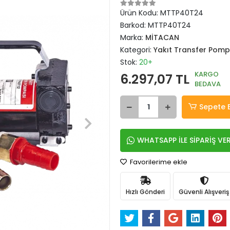
Ürün Kodu:
MTTP40T24
Barkod:
MTTP40T24
Marka:
MİTACAN
Kategori:
Yakıt Transfer Pomp
Stok:
20+
KARGO
6.297,07 TL
BEDAVA
Sepete 
WHATSAPP İLE SİPARİŞ VE
Favorilerime ekle
Hızlı Gönderi
Güvenli Alışveriş