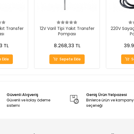
akıt Transfer
12V Varil Tipi Yakıt Transfer
220V Sayaçl
sı
Pompası
P
3 TL
8.268,33 TL
39.9
 Ekle
Sepete Ekle
S
Güvenli Alışveriş
Geniş Ürün Yelpazesi
Güvenli ve kolay ödeme
Binlerce ürün ve kampan
sistemi
seçeneği