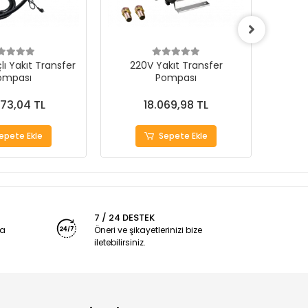
ı Yakıt Transfer
220V Yakıt Transfer
24V Sa
ompası
Pompası
73,04 TL
18.069,98 TL
epete Ekle
Sepete Ekle
7 / 24 DESTEK
ya
Öneri ve şikayetlerinizi bize
iletebilirsiniz.