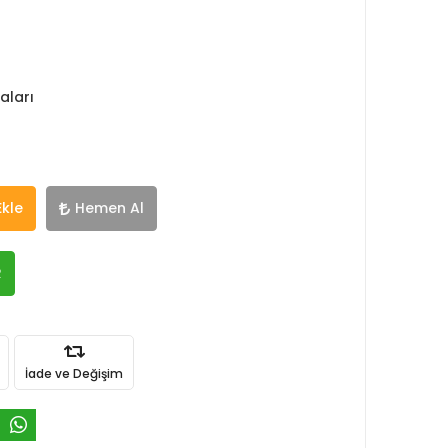
aları
Ekle
Hemen Al
R
İade ve Değişim