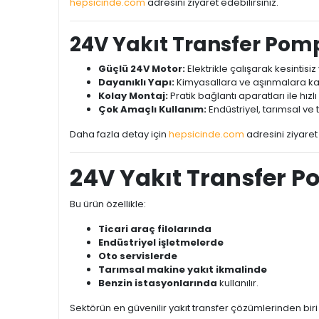
hepsicinde.com
adresini ziyaret edebilirsiniz.
24V Yakıt Transfer Pom
Güçlü 24V Motor:
Elektrikle çalışarak kesintisiz 
Dayanıklı Yapı:
Kimyasallara ve aşınmalara kar
Kolay Montaj:
Pratik bağlantı aparatları ile hızl
Çok Amaçlı Kullanım:
Endüstriyel, tarımsal ve t
Daha fazla detay için
hepsicinde.com
adresini ziyaret 
24V Yakıt Transfer P
Bu ürün özellikle:
Ticari araç filolarında
Endüstriyel işletmelerde
Oto servislerde
Tarımsal makine yakıt ikmalinde
Benzin istasyonlarında
kullanılır.
Sektörün en güvenilir yakıt transfer çözümlerinden bir