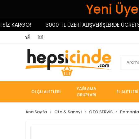
Yeni Üyel
KARGO!
3000 TL ÜZERİ ALIŞVERİŞLERDE ÜCRETSİZ K
YAĞLAMA
ÖLÇÜ ALETLERİ
EL ALETLERİ
GRUPLARI
Ana Sayfa
Oto & Sanayi
OTO SERVİS
Pompala