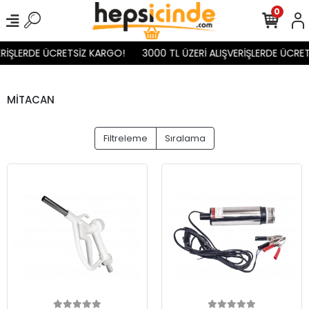
0
RİŞLERDE ÜCRETSİZ KARGO!
3000 TL ÜZERİ ALIŞVERİŞLERDE ÜCRET
MİTACAN
Filtreleme
Sıralama