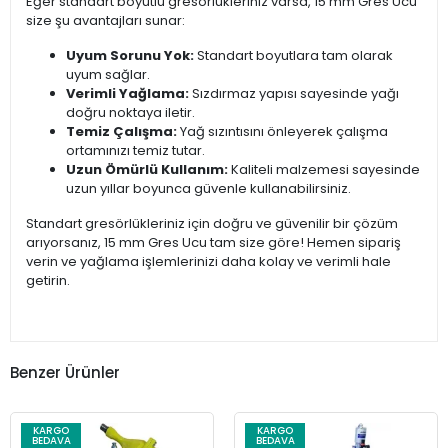
Eğer standart boyutlu gresörlükleriniz varsa, 15 mm Gres Ucu
size şu avantajları sunar:
Uyum Sorunu Yok:
Standart boyutlara tam olarak
uyum sağlar.
Verimli Yağlama:
Sızdırmaz yapısı sayesinde yağı
doğru noktaya iletir.
Temiz Çalışma:
Yağ sızıntısını önleyerek çalışma
ortamınızı temiz tutar.
Uzun Ömürlü Kullanım:
Kaliteli malzemesi sayesinde
uzun yıllar boyunca güvenle kullanabilirsiniz.
Standart gresörlükleriniz için doğru ve güvenilir bir çözüm
arıyorsanız, 15 mm Gres Ucu tam size göre! Hemen sipariş
verin ve yağlama işlemlerinizi daha kolay ve verimli hale
getirin.
Benzer Ürünler
KARGO
KARGO
BEDAVA
BEDAVA