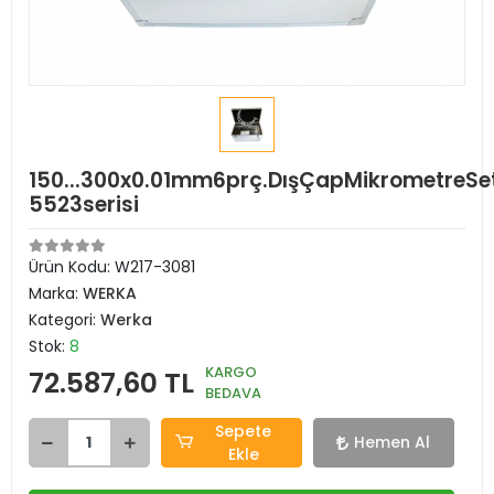
150...300x0.01mm6prç.DışÇapMikrometreSet
5523serisi
Ürün Kodu:
W217-3081
Marka:
WERKA
Kategori:
Werka
Stok:
8
KARGO
72.587,60 TL
BEDAVA
Sepete
Hemen Al
Ekle