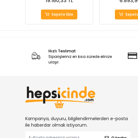
19.160,33 TL
6.893,9
Sepete Ekle
Sepete
Hızlı Teslimat
Siparişleriniz en kısa sürede elinize
ulaşır.
Kampanya, duyuru, bilgilendirmelerden e-posta
ile haberdar olmak istiyorum.
Gönder