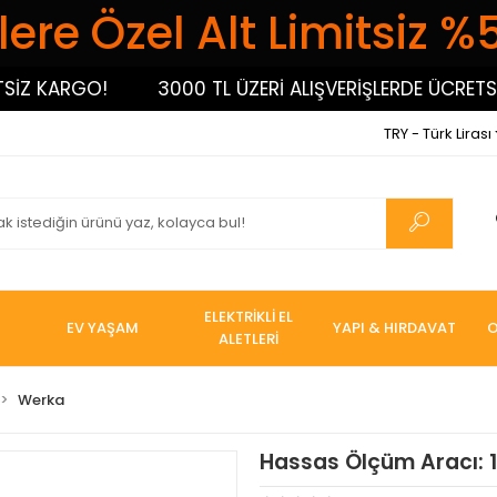
ere Özel Alt Limitsiz %
 KARGO!
3000 TL ÜZERİ ALIŞVERİŞLERDE ÜCRETSİZ 
TRY - Türk Lirası
ELEKTRİKLİ EL
EV YAŞAM
YAPI & HIRDAVAT
O
ALETLERİ
Werka
Hassas Ölçüm Aracı: 1