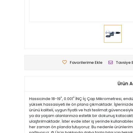
Favorilerime Ekle
Tavsiye 
Ürün A
Hassicinde 18-19", 0.001" İNÇ İç Çap Mikrometresi, endü
yüksek hassasiyeti ile ön plana çıkmaktadır. İşleriniz
ürünü kaliteli, uygun fiyatlı ve hızlı teslimat güvences
ya da yaşam alanlarınıza estetik bir dokunuş katacaktır.
ulaştırılmaktadır. İster evde ister iş yerinde kullanabi
her zaman ön planda tutuyoruz. Bu nedenle ürünlerimiz 
sağlıyoruz. ⚙️ Ürün hakkında daha fazla bilgi için tekn