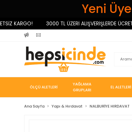
Yeni Üyel
İZ KARGO!
3000 TL ÜZERİ ALIŞVERİŞLERDE ÜCRETSİZ
YAĞLAMA
ÖLÇÜ ALETLERİ
EL ALETLERİ
GRUPLARI
Ana Sayfa
Yapı & Hırdavat
NALBURİYE HIRDAVAT