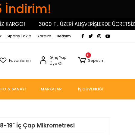
5 İndirim!
KARGO!
3000 TL ÜZERİ ALIŞVERİŞLERDE ÜCRETSİZ KA
Sipariş Takip
Yardım
İletişim
0
Giriş Yap
Favorilerim
Sepetim
Üye Ol
TO & SANAYİ
MARKALAR
İŞ GÜVENLİĞİ
8-19" İç Çap Mikrometresi