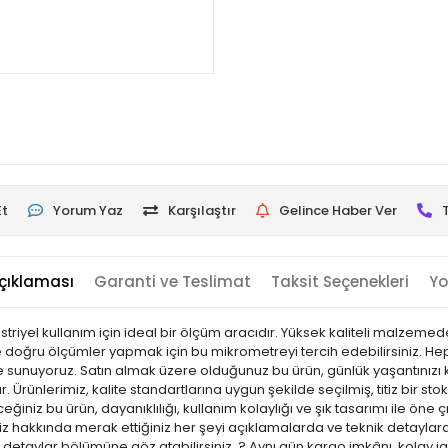
Et
Yorum Yaz
Karşılaştır
Gelince Haber Ver
çıklaması
Garanti ve Teslimat
Taksit Seçenekleri
Yo
striyel kullanım için ideal bir ölçüm aracıdır. Yüksek kaliteli malzeme
de doğru ölçümler yapmak için bu mikrometreyi tercih edebilirsiniz. H
iyle sunuyoruz. Satın almak üzere olduğunuz bu ürün, günlük yaşantınızı k
 Ürünlerimiz, kalite standartlarına uygun şekilde seçilmiş, titiz bir sto
leceğiniz bu ürün, dayanıklılığı, kullanım kolaylığı ve şık tasarımı ile 
hakkında merak ettiğiniz her şeyi açıklamalarda ve teknik detaylarda 
ik detaylar bölümüne göz atabilirsiniz. ? Aynı gün kargo imkânı, kolay i