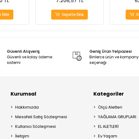
0 TL
7.206,57 TL
6
 Ekle
Sepete Ekle
S
Güvenli Alışveriş
Geniş Ürün Yelpazesi
Güvenli ve kolay ödeme
Binlerce ürün ve kampan
sistemi
seçeneği
Kurumsal
Kategoriler
Hakkımızda
Ölçü Aletleri
Mesafeli Satış Sözleşmesi
YAĞLAMA GRUPLARI
Kullanıcı Sözleşmesi
EL ALETLERİ
İletişim
Ev Yaşam