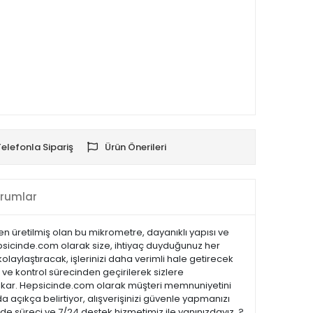
Telefonla Sipariş
Ürün Önerileri
rumlar
den üretilmiş olan bu mikrometre, dayanıklı yapısı ve
epsicinde.com olarak size, ihtiyaç duyduğunuz her
olaylaştıracak, işlerinizi daha verimli hale getirecek
k ve kontrol sürecinden geçirilerek sizlere
öne çıkar. Hepsicinde.com olarak müşteri memnuniyetini
açıkça belirtiyor, alışverişinizi güvenle yapmanızı
ade süreci ve 7/24 destek hizmetimiz ile yanınızdayız. ?