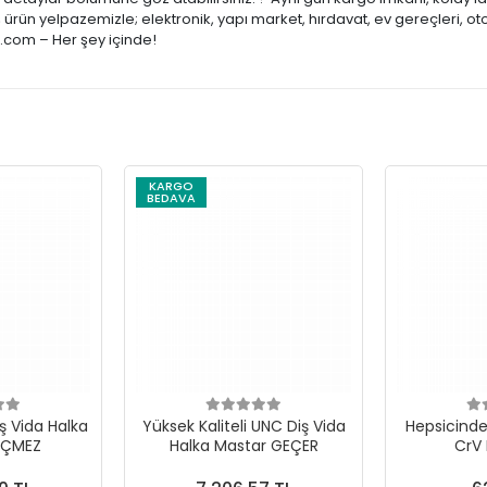
ürün yelpazemizle; elektronik, yapı market, hırdavat, ev gereçleri, ot
e.com – Her şey içinde!
KARGO
BEDAVA
ş Vida Halka
Yüksek Kaliteli UNC Diş Vida
Hepsicinde 
EÇMEZ
Halka Mastar GEÇER
CrV