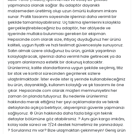
yapmanıza olanak sağlar. Bu adaptör dayanıklı
malzemeden üretilmiş olup uzun ömürlü kullanım imkanı
sunar. Pratik tasarımı sayesinde işlerinizi daha verimli bir
şekilde tamamlayabilirsiniz. Uç takma işlemlerini kolaylıkla
gerçekleştirebileceğiniz bu adaptör, her atölyede ve
işyerinde mutlaka bulunması gereken bir ekipman.
Hepsicinde.com olarak size, ihtiyaç duyduğunuz her ürünü
kaliteli, uygun fiyatlı ve hızlı teslimat güvencesiyle sunuyoruz.
Satın almak üzere olduğunuz bu ürün, günlük yaşantınızı
kolaylaştıracak, işlerinizi daha verimli hale getirecek ya da
yaşam alanlarınıza estetik bir dokunuş katacaktır.
Ürünlerimiz, kalite standartlarına uygun şekilde seçilmiş, titiz
bir stok ve kontrol sürecinden geçirilerek sizlere
ulaştırılmaktadır. İster evde ister iş yerinde kullanabileceğiniz
bu ürün, dayanıklılığı, kullanım kolaylığı ve şık tasarımı ile öne
çıkar. Hepsicinde.com olarak müşteri memnuniyetini her
zaman ön planda tutuyoruz. Bu nedenle ürünlerimiz
hakkında merak ettiğiniz her şeyi açıklamalarda ve teknik
detaylarda açıkça belirtiyor, alışverişinizi güvenle yapmanızı
sağlıyoruz. ⚙️ Ürün hakkında daha fazla bilgi için teknik
detaylar bölümüne göz atabilirsiniz. ? Aynı gün kargo imkânı,
kolay iade süreci ve 7/24 destek hizmetimiz ile yanınızdayız.
? Sorularınız mı var? Bize ulaşmaktan çekinmeyin! Geniş ürün