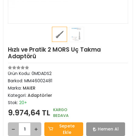
Hızlı ve Pratik 2 MORS Uç Takma
Adaptörü
Ürün Kodu:
0MDADS2
Barkod:
MM46002481
Marka:
MAIER
Kategori:
Adaptörler
Stok:
20+
KARGO
9.974,64 TL
BEDAVA
Sepete
Hemen Al
Ekle