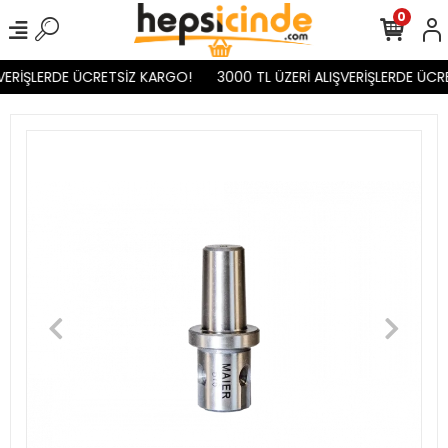
0
VERİŞLERDE ÜCRETSİZ KARGO!
3000 TL ÜZERİ ALIŞVERİŞLERDE ÜCR