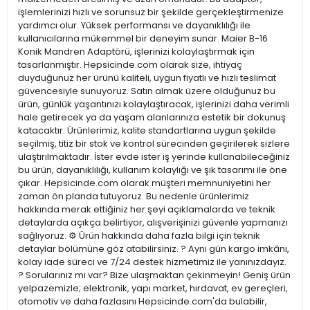
işlemlerinizi hızlı ve sorunsuz bir şekilde gerçekleştirmenize
yardımcı olur. Yüksek performansı ve dayanıklılığı ile
kullanıcılarına mükemmel bir deneyim sunar. Maier B-16
Konik Mandren Adaptörü, işlerinizi kolaylaştırmak için
tasarlanmıştır. Hepsicinde.com olarak size, ihtiyaç
duyduğunuz her ürünü kaliteli, uygun fiyatlı ve hızlı teslimat
güvencesiyle sunuyoruz. Satın almak üzere olduğunuz bu
ürün, günlük yaşantınızı kolaylaştıracak, işlerinizi daha verimli
hale getirecek ya da yaşam alanlarınıza estetik bir dokunuş
katacaktır. Ürünlerimiz, kalite standartlarına uygun şekilde
seçilmiş, titiz bir stok ve kontrol sürecinden geçirilerek sizlere
ulaştırılmaktadır. İster evde ister iş yerinde kullanabileceğiniz
bu ürün, dayanıklılığı, kullanım kolaylığı ve şık tasarımı ile öne
çıkar. Hepsicinde.com olarak müşteri memnuniyetini her
zaman ön planda tutuyoruz. Bu nedenle ürünlerimiz
hakkında merak ettiğiniz her şeyi açıklamalarda ve teknik
detaylarda açıkça belirtiyor, alışverişinizi güvenle yapmanızı
sağlıyoruz. ⚙️ Ürün hakkında daha fazla bilgi için teknik
detaylar bölümüne göz atabilirsiniz. ? Aynı gün kargo imkânı,
kolay iade süreci ve 7/24 destek hizmetimiz ile yanınızdayız.
? Sorularınız mı var? Bize ulaşmaktan çekinmeyin! Geniş ürün
yelpazemizle; elektronik, yapı market, hırdavat, ev gereçleri,
otomotiv ve daha fazlasını Hepsicinde.com'da bulabilir,