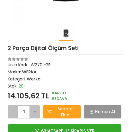
2 Parça Dijital Ölçüm Seti
Ürün Kodu:
W2701-2B
Marka:
WERKA
Kategori:
Werka
Stok:
20+
KARGO
14.105,62 TL
BEDAVA
Sepete
Hemen Al
Ekle
WHATSAPP İLE SİPARİŞ VER