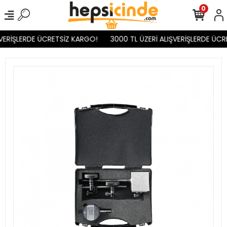
0
VERİŞLERDE ÜCRETSİZ KARGO!
3000 TL ÜZERİ ALIŞVERİŞLERDE ÜCR