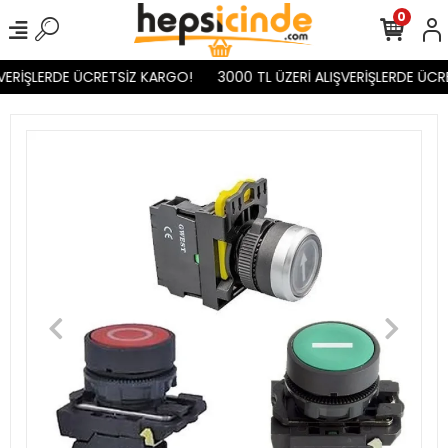
0
VERİŞLERDE ÜCRETSİZ KARGO!
3000 TL ÜZERİ ALIŞVERİŞLERDE ÜCR