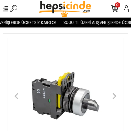
0
VERİŞLERDE ÜCRETSİZ KARGO!
3000 TL ÜZERİ ALIŞVERİŞLERDE ÜCR