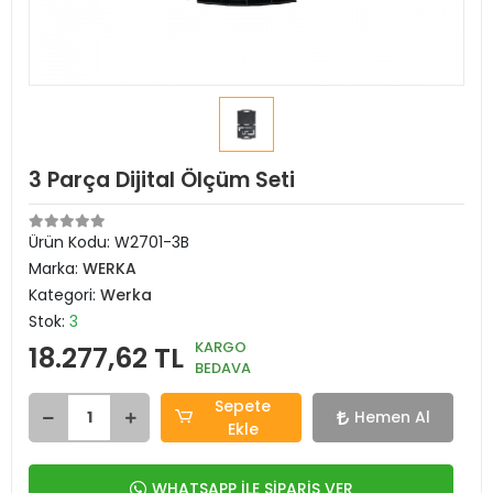
3 Parça Dijital Ölçüm Seti
Ürün Kodu:
W2701-3B
Marka:
WERKA
Kategori:
Werka
Stok:
3
KARGO
18.277,62 TL
BEDAVA
Sepete
Hemen Al
Ekle
WHATSAPP İLE SİPARİŞ VER