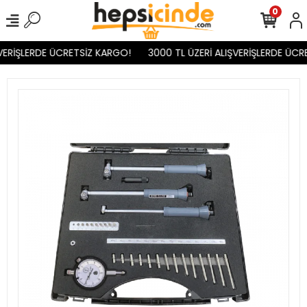
0
VERİŞLERDE ÜCRETSİZ KARGO!
3000 TL ÜZERİ ALIŞVERİŞLERDE ÜCR