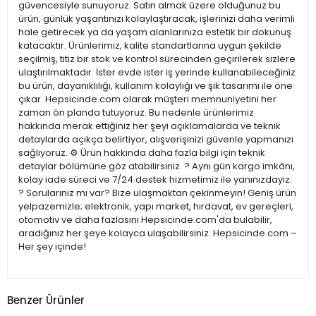
güvencesiyle sunuyoruz. Satın almak üzere olduğunuz bu
ürün, günlük yaşantınızı kolaylaştıracak, işlerinizi daha verimli
hale getirecek ya da yaşam alanlarınıza estetik bir dokunuş
katacaktır. Ürünlerimiz, kalite standartlarına uygun şekilde
seçilmiş, titiz bir stok ve kontrol sürecinden geçirilerek sizlere
ulaştırılmaktadır. İster evde ister iş yerinde kullanabileceğiniz
bu ürün, dayanıklılığı, kullanım kolaylığı ve şık tasarımı ile öne
çıkar. Hepsicinde.com olarak müşteri memnuniyetini her
zaman ön planda tutuyoruz. Bu nedenle ürünlerimiz
hakkında merak ettiğiniz her şeyi açıklamalarda ve teknik
detaylarda açıkça belirtiyor, alışverişinizi güvenle yapmanızı
sağlıyoruz. ⚙️ Ürün hakkında daha fazla bilgi için teknik
detaylar bölümüne göz atabilirsiniz. ? Aynı gün kargo imkânı,
kolay iade süreci ve 7/24 destek hizmetimiz ile yanınızdayız.
? Sorularınız mı var? Bize ulaşmaktan çekinmeyin! Geniş ürün
yelpazemizle; elektronik, yapı market, hırdavat, ev gereçleri,
otomotiv ve daha fazlasını Hepsicinde.com'da bulabilir,
aradığınız her şeye kolayca ulaşabilirsiniz. Hepsicinde.com –
Her şey içinde!
Benzer Ürünler