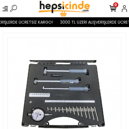
0
ERİŞLERDE ÜCRETSİZ KARGO!
3000 TL ÜZERİ ALIŞVERİŞLERDE ÜCRET