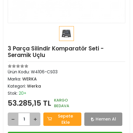
3 Parça Silindir Komparatör Seti -
Seramik Uçlu
Ürün Kodu:
W4106-CS03
Marka:
WERKA
Kategori:
Werka
Stok:
20+
KARGO
53.285,15 TL
BEDAVA
Sepete
Hemen Al
Ekle