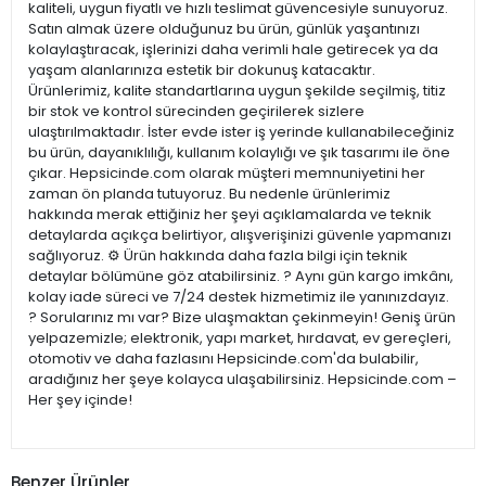
kaliteli, uygun fiyatlı ve hızlı teslimat güvencesiyle sunuyoruz.
Satın almak üzere olduğunuz bu ürün, günlük yaşantınızı
kolaylaştıracak, işlerinizi daha verimli hale getirecek ya da
yaşam alanlarınıza estetik bir dokunuş katacaktır.
Ürünlerimiz, kalite standartlarına uygun şekilde seçilmiş, titiz
bir stok ve kontrol sürecinden geçirilerek sizlere
ulaştırılmaktadır. İster evde ister iş yerinde kullanabileceğiniz
bu ürün, dayanıklılığı, kullanım kolaylığı ve şık tasarımı ile öne
çıkar. Hepsicinde.com olarak müşteri memnuniyetini her
zaman ön planda tutuyoruz. Bu nedenle ürünlerimiz
hakkında merak ettiğiniz her şeyi açıklamalarda ve teknik
detaylarda açıkça belirtiyor, alışverişinizi güvenle yapmanızı
sağlıyoruz. ⚙️ Ürün hakkında daha fazla bilgi için teknik
detaylar bölümüne göz atabilirsiniz. ? Aynı gün kargo imkânı,
kolay iade süreci ve 7/24 destek hizmetimiz ile yanınızdayız.
? Sorularınız mı var? Bize ulaşmaktan çekinmeyin! Geniş ürün
yelpazemizle; elektronik, yapı market, hırdavat, ev gereçleri,
otomotiv ve daha fazlasını Hepsicinde.com'da bulabilir,
aradığınız her şeye kolayca ulaşabilirsiniz. Hepsicinde.com –
Her şey içinde!
Benzer Ürünler