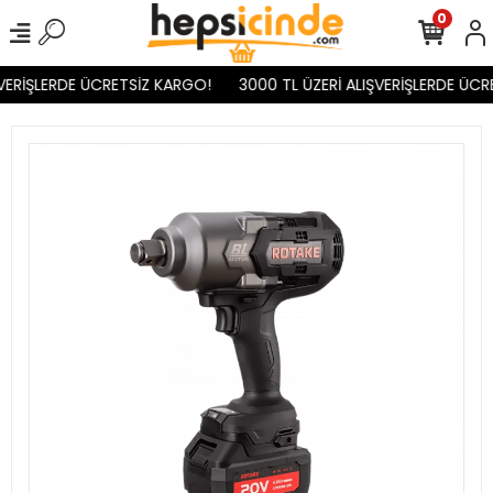
0
VERİŞLERDE ÜCRETSİZ KARGO!
3000 TL ÜZERİ ALIŞVERİŞLERDE ÜCR