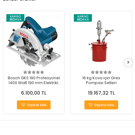
KARGO
KARGO
BEDAVA
BEDAVA
Bosch GKS 190 Profesyonel
16 kg Kova için Gres
1400 Watt 190 mm Elektrikli
Pompası Setleri
Daire Testere
6.100,00 TL
19.167,32 TL
Sepete Ekle
Sepete Ekle