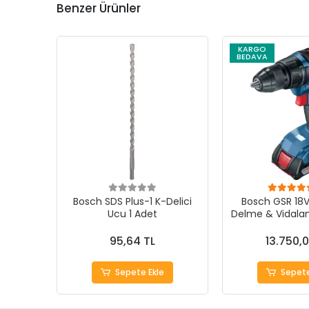
Benzer Ürünler
KARGO
BEDAVA
Bosch SDS Plus-1 K-Delici
Bosch GSR 18V
Ucu 1 Adet
Delme & Vidala
- Güçlü Per
95,64 TL
13.750,0
Sepete Ekle
Sepete