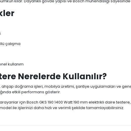
ümkün kılar. Dayanıklı gövde yapısı ve Bosch mühendisliği sayesinde 
kler
i
ollü çalışma
onel kullanım
tere Nerelerde Kullanılır?
 ahşap doğrama işleri, mobilya üretimi, şantiye uygulamaları ve genel 
ğında etkili performans gösterir.
rayanlar için Bosch GKS 190 1400 Watt 190 mm elektrikli daire tester
odel ile işlerinizi daha hızlı ve verimli şekilde tamamlayabilirsiniz.