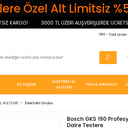
ere Özel Alt Limitsiz %
KARGO!
3000 TL ÜZERİ ALIŞVERİŞLERDE ÜCRETSİZ K
TRY - Türk Lirası
ELEKTRİKLİ EL
EV YAŞAM
YAPI & HIRDAVAT
O
ALETLERİ
L ALETLERİ
Elektrikli Grubu
Bosch GKS 190 Profesy
Daire Testere