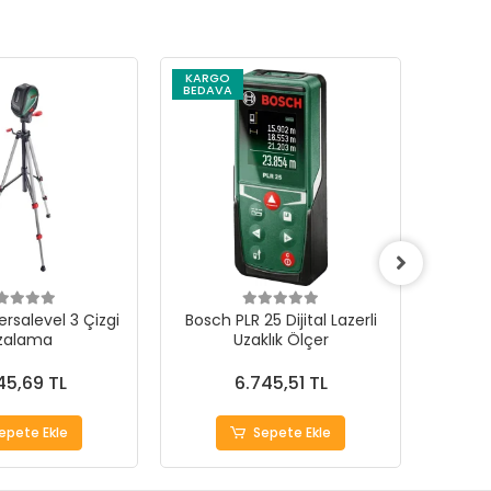
KARGO
BEDAVA
rsalevel 3 Çizgi
Bosch PLR 25 Dijital Lazerli
Bosc
zalama
Uzaklık Ölçer
Açma
45,69 TL
6.745,51 TL
epete Ekle
Sepete Ekle