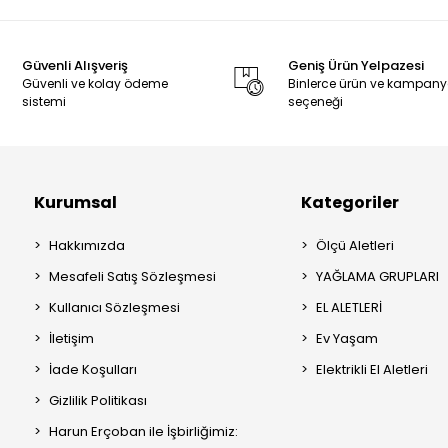
Güvenli Alışveriş
Geniş Ürün Yelpazesi
Güvenli ve kolay ödeme
Binlerce ürün ve kampan
sistemi
seçeneği
Kurumsal
Kategoriler
Hakkımızda
Ölçü Aletleri
Mesafeli Satış Sözleşmesi
YAĞLAMA GRUPLARI
Kullanıcı Sözleşmesi
EL ALETLERİ
İletişim
Ev Yaşam
İade Koşulları
Elektrikli El Aletleri
Gizlilik Politikası
Harun Erçoban ile İşbirliğimiz: