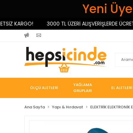
Yeni Üyel
Z KARGO!
3000 TL ÜZERİ ALIŞVERİŞLERDE ÜCRETSİZ 
YAĞLAMA
ÖLÇÜ ALETLERİ
EL ALETLERİ
GRUPLARI
Ana Sayfa
Yapı & Hırdavat
ELEKTRİK ELEKTRONİK E