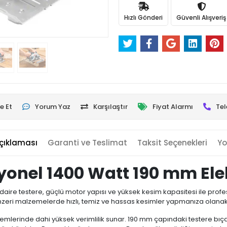
Hızlı Gönderi
Güvenli Alışveriş
e Et
Yorum Yaz
Karşılaştır
Fiyat Alarmı
Tel
çıklaması
Garanti ve Teslimat
Taksit Seçenekleri
Yo
onel 1400 Watt 190 mm Elekt
aire testere, güçlü motor yapısı ve yüksek kesim kapasitesi ile profesyo
nzeri malzemelerde hızlı, temiz ve hassas kesimler yapmanıza olanak 
mlerinde dahi yüksek verimlilik sunar. 190 mm çapındaki testere bıç