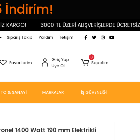
5 İndirim!
ARGO!
3000 TL ÜZERİ ALIŞVERİŞLERDE ÜCRETSİZ KAR
Sipariş Takip
Yardım
İletişim
0
Giriş Yap
Favorilerim
Sepetim
Üye Ol
TO & SANAYİ
MARKALAR
İŞ GÜVENLİĞİ
onel 1400 Watt 190 mm Elektrikli