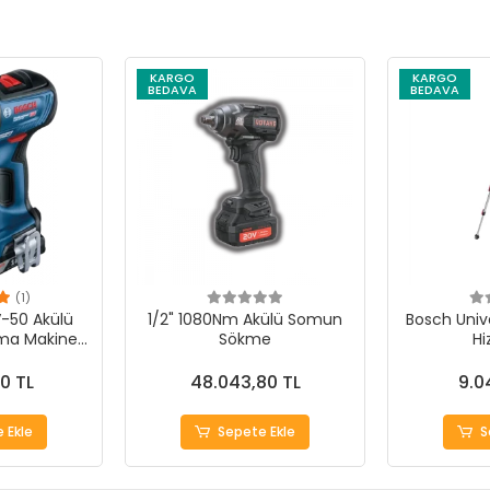
KARGO
KARGO
BEDAVA
BEDAVA
(1)
-50 Akülü
1/2" 1080Nm Akülü Somun
Bosch Unive
ma Makinesi
Sökme
Hi
formans
0 TL
48.043,80 TL
9.0
 Ekle
Sepete Ekle
S