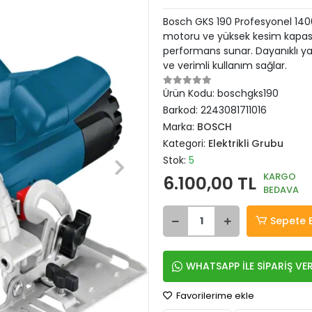
Bosch GKS 190 Profesyonel 1400
motoru ve yüksek kesim kapasi
performans sunar. Dayanıklı ya
ve verimli kullanım sağlar.
Ürün Kodu:
boschgks190
Barkod:
2243081711016
Marka:
BOSCH
Kategori:
Elektrikli Grubu
Stok:
5
KARGO
6.100,00 TL
BEDAVA
Sepete 
WHATSAPP İLE SİPARİŞ VE
Favorilerime ekle