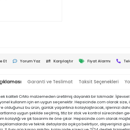
e Et
Yorum Yaz
Karşılaştır
Fiyat Alarmı
Tel
çıklaması
Garanti ve Teslimat
Taksit Seçenekleri
Yo
 kaliteli CrMo malzemeden üretilmiş dayanıklı bir lokmadır. İşlevsel t
onel kullanım için en uygun seçenektir. Hepsicinde.com olarak size, ih
re olduğunuz bu ürün, günlük yaşantınızı kolaylaştıracak, işlerinizi da
rtlarına uygun şekilde seçilmiş, titiz bir stok ve kontrol sürecinden geçir
lanım kolaylığı ve şık tasarımı ile öne çıkar. Hepsicinde.com olarak mü
açıklamalarda ve teknik detaylarda açıkça belirtiyor, alışverişinizi 
niz. ? Aynı gün kargo imkânı, kolay iade süreci ve 7/24 destek hizmetimi