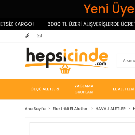
Yeni Üyel
İZ KARGO!
3000 TL ÜZERİ ALIŞVERİŞLERDE ÜCRETSİZ
YAĞLAMA
ÖLÇÜ ALETLERİ
EL ALETLERİ
GRUPLARI
Ana Sayfa
Elektrikli El Aletleri
HAVALI ALETLER