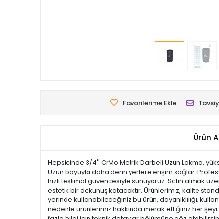
Favorilerime Ekle
Tavsiy
Ürün A
Hepsicinde 3/4'' CrMo Metrik Darbeli Uzun Lokma, yüksek
Uzun boyuyla daha derin yerlere erişim sağlar. Profesy
hızlı teslimat güvencesiyle sunuyoruz. Satın almak üze
estetik bir dokunuş katacaktır. Ürünlerimiz, kalite standa
yerinde kullanabileceğiniz bu ürün, dayanıklılığı, kul
nedenle ürünlerimiz hakkında merak ettiğiniz her şeyi 
fazla bilgi için teknik detaylar bölümüne göz atabilirsi