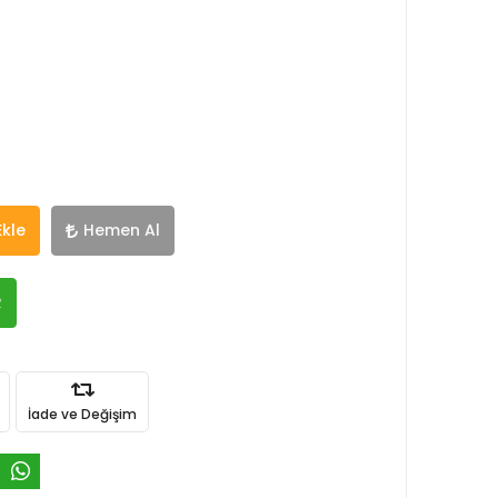
Ekle
Hemen Al
R
İade ve Değişim