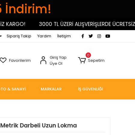
5 İndirim!
ARGO!
3000 TL ÜZERİ ALIŞVERİŞLERDE ÜCRETSİZ KA
Sipariş Takip
Yardım
İletişim
0
Giriş Yap
Favorilerim
Sepetim
Üye Ol
TO & SANAYİ
MARKALAR
İŞ GÜVENLİĞİ
 Metrik Darbeli Uzun Lokma