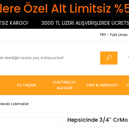
ere Özel Alt Limitsiz %
 KARGO!
3000 TL ÜZERİ ALIŞVERİŞLERDE ÜCRETSİZ K
TRY - Türk Lirası
ELEKTRİKLİ EL
EV YAŞAM
YAPI & HIRDAVAT
O
ALETLERİ
Havalı Lokmalar
Hepsicinde 3/4'' CrMo