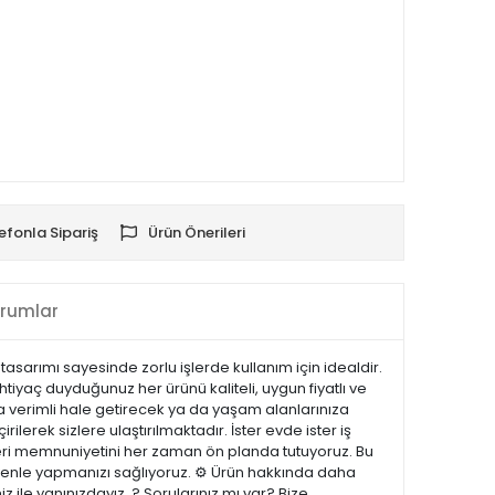
efonla Sipariş
Ürün Önerileri
rumlar
asarımı sayesinde zorlu işlerde kullanım için idealdir.
tiyaç duyduğunuz her ürünü kaliteli, uygun fiyatlı ve
ha verimli hale getirecek ya da yaşam alanlarınıza
ilerek sizlere ulaştırılmaktadır. İster evde ister iş
şteri memnuniyetini her zaman ön planda tutuyoruz. Bu
güvenle yapmanızı sağlıyoruz. ⚙️ Ürün hakkında daha
z ile yanınızdayız. ? Sorularınız mı var? Bize