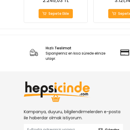
2.245,03 TL
3.121,1
Sepete Ekle
Sepete
Hızlı Teslimat
Siparişleriniz en kısa sürede elinize
ulaşır.
Kampanya, duyuru, bilgilendirmelerden e-posta
ile haberdar olmak istiyorum.
Gönder