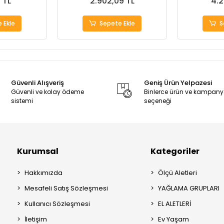
4 TL
2.902,09 TL
4.2
 Ekle
Sepete Ekle
S
Güvenli Alışveriş
Geniş Ürün Yelpazesi
Güvenli ve kolay ödeme
Binlerce ürün ve kampan
sistemi
seçeneği
Kurumsal
Kategoriler
Hakkımızda
Ölçü Aletleri
Mesafeli Satış Sözleşmesi
YAĞLAMA GRUPLARI
Kullanıcı Sözleşmesi
EL ALETLERİ
İletişim
Ev Yaşam