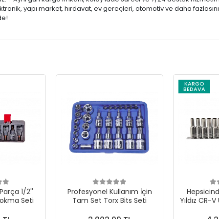
ronik, yapı market, hırdavat, ev gereçleri, otomotiv ve daha fazlasını
de!
KARGO
BEDAVA
Parça 1/2''
Profesyonel Kullanım İçin
Hepsicinde
Lokma Seti
Tam Set Torx Bits Seti
Yıldız CR-V