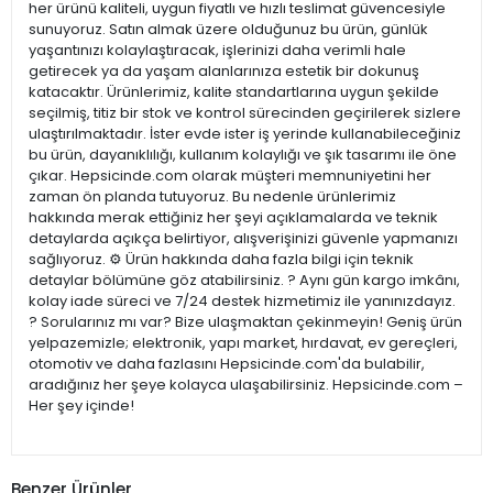
her ürünü kaliteli, uygun fiyatlı ve hızlı teslimat güvencesiyle
sunuyoruz. Satın almak üzere olduğunuz bu ürün, günlük
yaşantınızı kolaylaştıracak, işlerinizi daha verimli hale
getirecek ya da yaşam alanlarınıza estetik bir dokunuş
katacaktır. Ürünlerimiz, kalite standartlarına uygun şekilde
seçilmiş, titiz bir stok ve kontrol sürecinden geçirilerek sizlere
ulaştırılmaktadır. İster evde ister iş yerinde kullanabileceğiniz
bu ürün, dayanıklılığı, kullanım kolaylığı ve şık tasarımı ile öne
çıkar. Hepsicinde.com olarak müşteri memnuniyetini her
zaman ön planda tutuyoruz. Bu nedenle ürünlerimiz
hakkında merak ettiğiniz her şeyi açıklamalarda ve teknik
detaylarda açıkça belirtiyor, alışverişinizi güvenle yapmanızı
sağlıyoruz. ⚙️ Ürün hakkında daha fazla bilgi için teknik
detaylar bölümüne göz atabilirsiniz. ? Aynı gün kargo imkânı,
kolay iade süreci ve 7/24 destek hizmetimiz ile yanınızdayız.
? Sorularınız mı var? Bize ulaşmaktan çekinmeyin! Geniş ürün
yelpazemizle; elektronik, yapı market, hırdavat, ev gereçleri,
otomotiv ve daha fazlasını Hepsicinde.com'da bulabilir,
aradığınız her şeye kolayca ulaşabilirsiniz. Hepsicinde.com –
Her şey içinde!
Benzer Ürünler