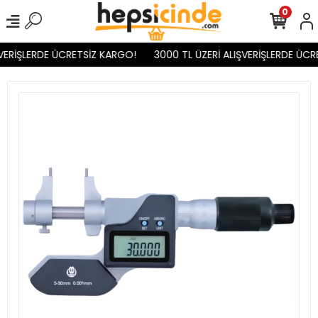
0
VERİŞLERDE ÜCRETSİZ KARGO!
3000 TL ÜZERİ ALIŞVERİŞLERDE ÜCR