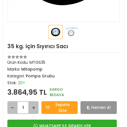
35 kg. için Sıyırıcı Sacı
Ürün Kodu:
MTGS35
Marka:
Mitapomp
Kategori:
Pompa Grubu
Stok:
20+
KARGO
3.864,95 TL
BEDAVA
Sepete
Hemen Al
Ekle
WHATSAPP İLE SİPARİŞ VER