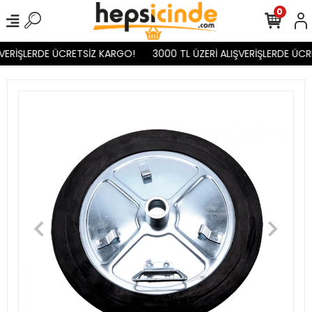
0
VERİŞLERDE ÜCRETSİZ KARGO!
3000 TL ÜZERİ ALIŞVERİŞLERDE ÜCR