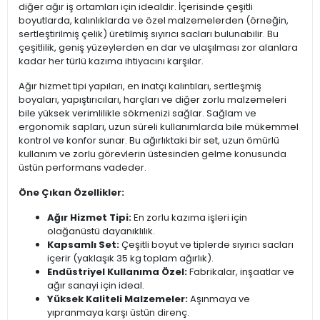
diğer ağır iş ortamları için idealdir. İçerisinde çeşitli
boyutlarda, kalınlıklarda ve özel malzemelerden (örneğin,
sertleştirilmiş çelik) üretilmiş sıyırıcı sacları bulunabilir. Bu
çeşitlilik, geniş yüzeylerden en dar ve ulaşılması zor alanlara
kadar her türlü kazıma ihtiyacını karşılar.
Ağır hizmet tipi yapıları, en inatçı kalıntıları, sertleşmiş
boyaları, yapıştırıcıları, harçları ve diğer zorlu malzemeleri
bile yüksek verimlilikle sökmenizi sağlar. Sağlam ve
ergonomik sapları, uzun süreli kullanımlarda bile mükemmel
kontrol ve konfor sunar. Bu ağırlıktaki bir set, uzun ömürlü
kullanım ve zorlu görevlerin üstesinden gelme konusunda
üstün performans vadeder.
Öne Çıkan Özellikler:
Ağır Hizmet Tipi:
En zorlu kazıma işleri için
olağanüstü dayanıklılık.
Kapsamlı Set:
Çeşitli boyut ve tiplerde sıyırıcı sacları
içerir (yaklaşık 35 kg toplam ağırlık).
Endüstriyel Kullanıma Özel:
Fabrikalar, inşaatlar ve
ağır sanayi için ideal.
Yüksek Kaliteli Malzemeler:
Aşınmaya ve
yıpranmaya karşı üstün direnç.