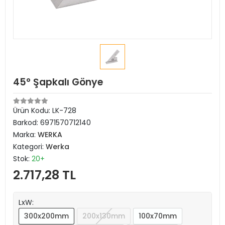
45° Şapkalı Gönye
Ürün Kodu:
LK-728
Barkod:
6971570712140
Marka:
WERKA
Kategori:
Werka
Stok:
20+
2.717,28 TL
LxW:
300x200mm
200x130mm
100x70mm