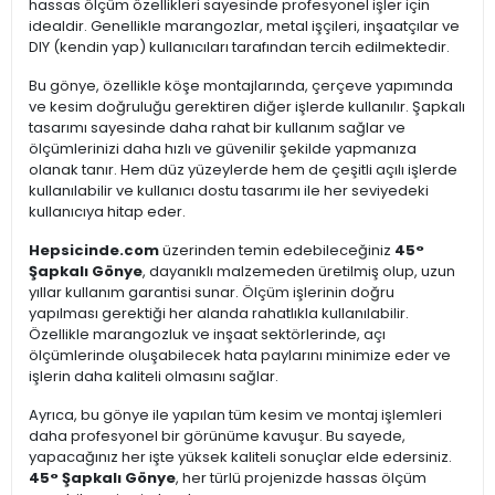
hassas ölçüm özellikleri sayesinde profesyonel işler için
idealdir. Genellikle marangozlar, metal işçileri, inşaatçılar ve
DIY (kendin yap) kullanıcıları tarafından tercih edilmektedir.
Bu gönye, özellikle köşe montajlarında, çerçeve yapımında
ve kesim doğruluğu gerektiren diğer işlerde kullanılır. Şapkalı
tasarımı sayesinde daha rahat bir kullanım sağlar ve
ölçümlerinizi daha hızlı ve güvenilir şekilde yapmanıza
olanak tanır. Hem düz yüzeylerde hem de çeşitli açılı işlerde
kullanılabilir ve kullanıcı dostu tasarımı ile her seviyedeki
kullanıcıya hitap eder.
Hepsicinde.com
üzerinden temin edebileceğiniz
45°
Şapkalı Gönye
, dayanıklı malzemeden üretilmiş olup, uzun
yıllar kullanım garantisi sunar. Ölçüm işlerinin doğru
yapılması gerektiği her alanda rahatlıkla kullanılabilir.
Özellikle marangozluk ve inşaat sektörlerinde, açı
ölçümlerinde oluşabilecek hata paylarını minimize eder ve
işlerin daha kaliteli olmasını sağlar.
Ayrıca, bu gönye ile yapılan tüm kesim ve montaj işlemleri
daha profesyonel bir görünüme kavuşur. Bu sayede,
yapacağınız her işte yüksek kaliteli sonuçlar elde edersiniz.
45° Şapkalı Gönye
, her türlü projenizde hassas ölçüm