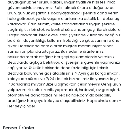
duyduğunuz her ürünü kaliteli, uygun fiyatlı ve hızlı teslimat
güvencesiyle sunuyoruz. Satın almak üzere olduğunuz bu
ürün, günlük yaşantınızı kolaylaştıracak, işlerinizi daha verimli
hale getirecek ya da yaşam alanlarınıza estetik bir dokunuş
katacaktır. Ürünlerimiz, kalite standartlarına uygun şekilde
seçilmiş, titiz bir stok ve kontrol sürecinden geçirilerek sizlere
ulaştırılmaktadır. İster evde ister iş yerinde kullanabileceğiniz
bu ürün, dayanıklılığı, kullanım kolaylığı ve şık tasarımı ile öne
çıkar. Hepsicinde.com olarak müşteri memnuniyetini her
zaman ön planda tutuyoruz. Bu nedenle ürünlerimiz
hakkında merak ettiğiniz her şeyi açıklamalarda ve teknik
detaylarda açıkça belirtiyor, alışverişinizi güvenle yapmanızı
sağlıyoruz. ⚙️ Ürün hakkında daha fazla bilgi için teknik
detaylar bölümüne göz atabilirsiniz. ? Aynı gün kargo imkânı,
kolay iade süreci ve 7/24 destek hizmetimiz ile yanınızdayız.
? Sorularınız mı var? Bize ulaşmaktan çekinmeyin! Geniş ürün
yelpazemizle; elektronik, yapı market, hırdavat, ev gereçleri,
otomotiv ve daha fazlasını Hepsicinde.com'da bulabilir,
aradığınız her şeye kolayca ulaşabilirsiniz. Hepsicinde.com –
Her şey içinde!
Benzer Ürünler