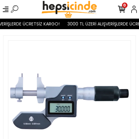
0
VERİŞLERDE ÜCRETSİZ KARGO!
3000 TL ÜZERİ ALIŞVERİŞLERDE ÜCR