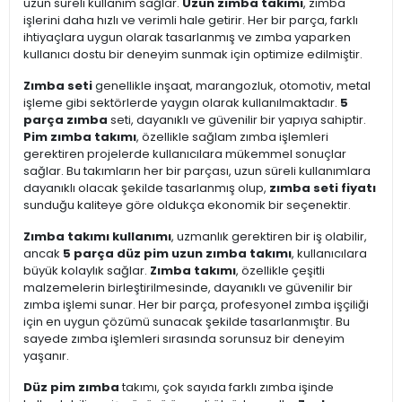
uzun süreli kullanım sağlar.
Uzun zımba takımı
, zımba
işlerini daha hızlı ve verimli hale getirir. Her bir parça, farklı
ihtiyaçlara uygun olarak tasarlanmış ve zımba yaparken
kullanıcı dostu bir deneyim sunmak için optimize edilmiştir.
Zımba seti
genellikle inşaat, marangozluk, otomotiv, metal
işleme gibi sektörlerde yaygın olarak kullanılmaktadır.
5
parça zımba
seti, dayanıklı ve güvenilir bir yapıya sahiptir.
Pim zımba takımı
, özellikle sağlam zımba işlemleri
gerektiren projelerde kullanıcılara mükemmel sonuçlar
sağlar. Bu takımların her bir parçası, uzun süreli kullanımlara
dayanıklı olacak şekilde tasarlanmış olup,
zımba seti fiyatı
sunduğu kaliteye göre oldukça ekonomik bir seçenektir.
Zımba takımı kullanımı
, uzmanlık gerektiren bir iş olabilir,
ancak
5 parça düz pim uzun zımba takımı
, kullanıcılara
büyük kolaylık sağlar.
Zımba takımı
, özellikle çeşitli
malzemelerin birleştirilmesinde, dayanıklı ve güvenilir bir
zımba işlemi sunar. Her bir parça, profesyonel zımba işçiliği
için en uygun çözümü sunacak şekilde tasarlanmıştır. Bu
sayede zımba işlemleri sırasında sorunsuz bir deneyim
yaşanır.
Düz pim zımba
takımı, çok sayıda farklı zımba işinde