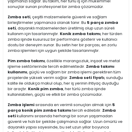
yapmanızı sağlar. Bu takım, her türlü iş için mükemmel
sonuçlar sunan profesyonel bir zımba çözümüdür.
Zımba seti
, çeşitli malzemelerle güvenli ve sağlam
birleştirmeler yapmanıza olanak tanır. Bu
5 parça zımba
seti
, dayanıklı malzemelerden üretilmiş olup uzun süreli
kullanım için tasarlanmıştır.
Konik zımba takımı
, her türden
zımba işinde kusursuz bir performans gösterir ve kullanıcı
dostu bir deneyim sunar. Bu setin her bir parçası, en zorlu
zımba işlemleri için uygun şekilde tasarlanmıştır.
Pim zımba takımı
, özellikle marangozluk, inşaat ve metal
işleme sektörlerinde tercih edilmektedir.
Zımba takımı
kullanımı
, güçlü ve sağlam bir zımba işlemi gerektiren tüm
projelerde yüksek verim sağlar.
Zımba seti fiyatı
, sunduğu
kalite ile oldukça makul olup, her iş yerinin ihtiyaç duyduğu
bir araçtır.
Konik pim zımba
, her türlü zımba işinde
kullanılabilen, güçlü ve etkili bir zımba çözümüdür.
Zımba işlemi
sırasında en verimli sonuçları almak için
5
parça konik pim zımba takımı
tercih edilebilir.
Zımba
seti
kullanımı sırasında herhangi bir sorun yaşamadan
güvenli ve hızlı bir şekilde çalışmanızı sağlar. Uzun ömürlü ve
dayanıklı yapısı sayesinde, bu set uzun yıllar boyunca