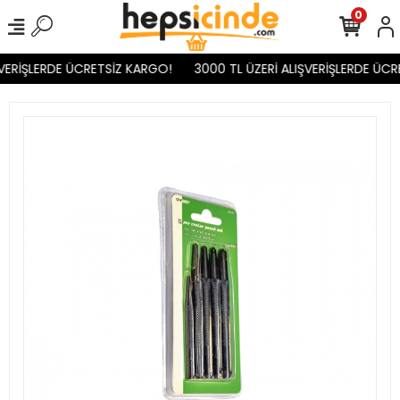
0
VERİŞLERDE ÜCRETSİZ KARGO!
3000 TL ÜZERİ ALIŞVERİŞLERDE ÜCR