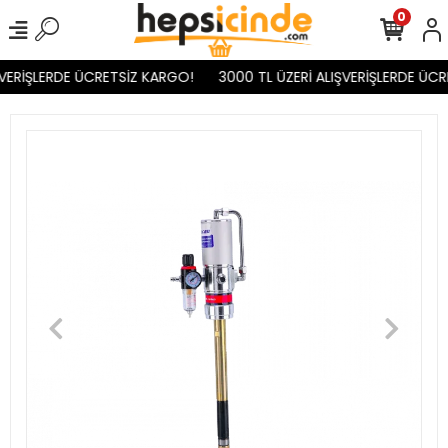
0
VERİŞLERDE ÜCRETSİZ KARGO!
3000 TL ÜZERİ ALIŞVERİŞLERDE ÜCR