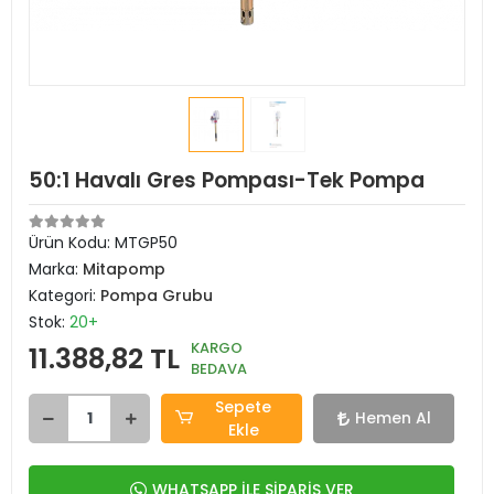
50:1 Havalı Gres Pompası-Tek Pompa
Ürün Kodu:
MTGP50
Marka:
Mitapomp
Kategori:
Pompa Grubu
Stok:
20+
KARGO
11.388,82 TL
BEDAVA
Sepete
Hemen Al
Ekle
WHATSAPP İLE SİPARİŞ VER