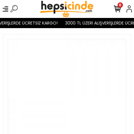
0
VERİŞLERDE ÜCRETSİZ KARGO!
3000 TL ÜZERİ ALIŞVERİŞLERDE ÜCR