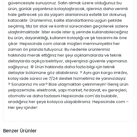
güvencesiyle sunuyoruz. Satın almak üzere olduğunuz bu
ürün, günlük yaşantınızı kolaylaştıracak, işlerinizi daha verimli
hale getirecek ya da yaşam alanlarınıza estetik bir dokunuş
katacaktır. Ürünlerimiz, kalite standartlarına uygun şekilde
seçilmiş, titiz bir stok ve kontrol sürecinden geçirilerek sizlere
ulaştırılmaktadır. İster evde ister iş yerinde kullanabileceğiniz
bu ürün, dayanıklılığı, kullanım kolaylığı ve şık tasarımı ile öne
çıkar. Hepsicinde.com olarak müşteri memnuniyetini her
zaman ön planda tutuyoruz. Bu nedenle ürünlerimiz
hakkında merak ettiğiniz her şeyi açıklamalarda ve teknik
detaylarda açıkça belirtiyor, alışverişinizi güvenle yapmanızı
sağlıyoruz. ⚙️ Ürün hakkında daha fazla bilgi için teknik
detaylar bölümüne göz atabilirsiniz. ? Aynı gün kargo imkânı,
kolay iade süreci ve 7/24 destek hizmetimiz ile yanınızdayız.
? Sorularınız mı var? Bize ulaşmaktan çekinmeyin! Geniş ürün
yelpazemizle; elektronik, yapı market, hırdavat, ev gereçleri,
otomotiv ve daha fazlasını Hepsicinde.com'da bulabilir,
aradığınız her şeye kolayca ulaşabilirsiniz. Hepsicinde.com –
Her şey içinde!
Benzer Ürünler