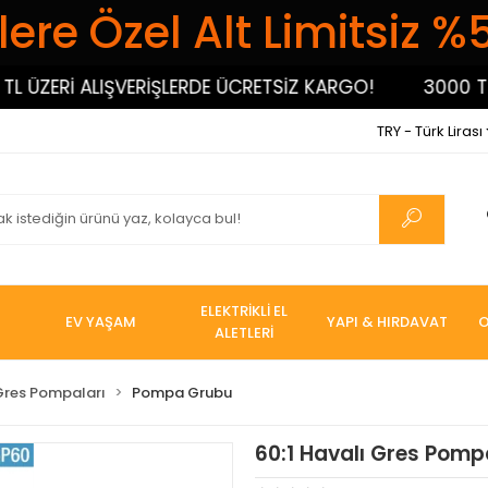
ere Özel Alt Limitsiz %
ZERİ ALIŞVERİŞLERDE ÜCRETSİZ KARGO!
3000 TL ÜZ
TRY - Türk Lirası
ELEKTRİKLİ EL
EV YAŞAM
YAPI & HIRDAVAT
O
ALETLERİ
Gres Pompaları
Pompa Grubu
60:1 Havalı Gres Pom