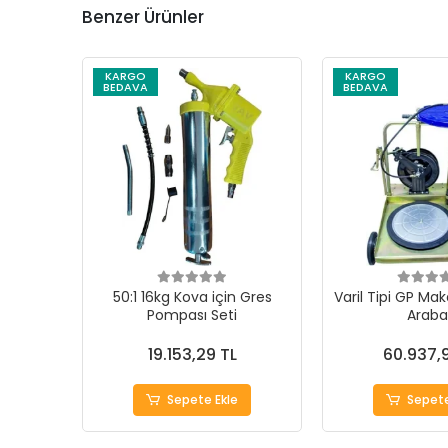
Benzer Ürünler
KARGO
KARGO
BEDAVA
BEDAVA
50:1 16kg Kova için Gres
Varil Tipi GP Ma
Pompası Seti
Araba
19.153,29 TL
60.937,
Sepete Ekle
Sepete