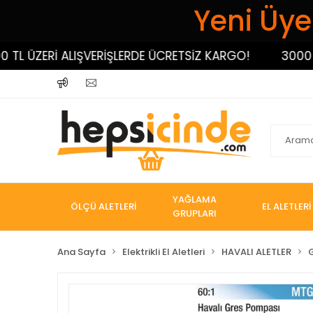
Yeni Üyel
 ÜZERİ ALIŞVERİŞLERDE ÜCRETSİZ KARGO!
3000 TL Ü
YAĞLAMA
ÖLÇÜ ALETLERİ
EL ALETLERİ
GRUPLARI
Ana Sayfa
Elektrikli El Aletleri
HAVALI ALETLER