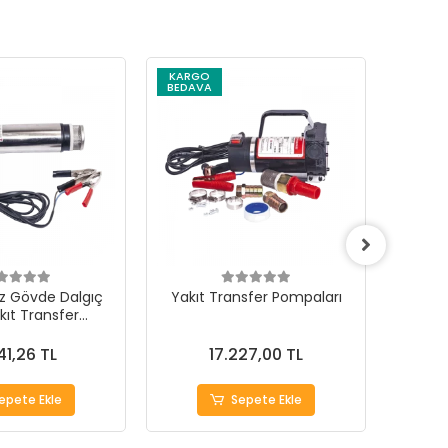
KARGO
KARG
BEDAVA
BEDAV
z Gövde Dalgıç
Yakıt Transfer Pompaları
Say
kıt Transfer
mpaları
41,26 TL
17.227,00 TL
epete Ekle
Sepete Ekle