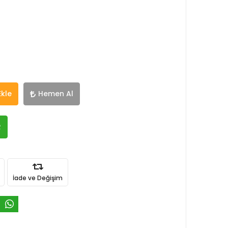
Ekle
Hemen Al
R
İade ve Değişim