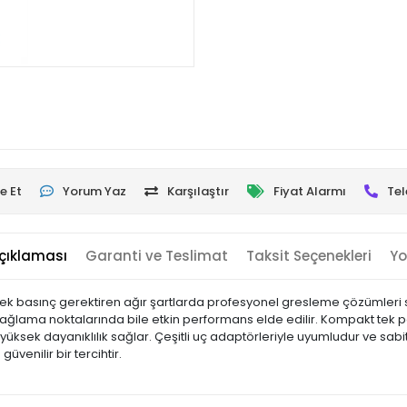
e Et
Yorum Yaz
Karşılaştır
Fiyat Alarmı
Tel
çıklaması
Garanti ve Teslimat
Taksit Seçenekleri
Yo
ek basınç gerektiren ağır şartlarda profesyonel gresleme çözümleri sun
u yağlama noktalarında bile etkin performans elde edilir. Kompakt tek
üksek dayanıklılık sağlar. Çeşitli uç adaptörleriyle uyumludur ve sabit
venilir bir tercihtir.