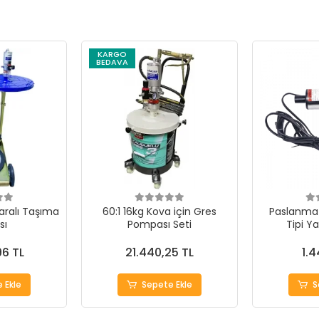
KARGO
BEDAVA
karalı Taşıma
60:1 16kg Kova için Gres
Paslanma
sı
Pompası Seti
Tipi Ya
Po
96 TL
21.440,25 TL
1.4
 Ekle
Sepete Ekle
S