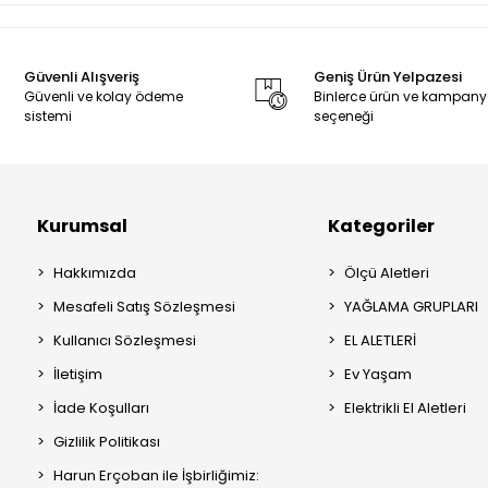
Güvenli Alışveriş
Geniş Ürün Yelpazesi
Güvenli ve kolay ödeme
Binlerce ürün ve kampan
sistemi
seçeneği
Kurumsal
Kategoriler
Hakkımızda
Ölçü Aletleri
Mesafeli Satış Sözleşmesi
YAĞLAMA GRUPLARI
Kullanıcı Sözleşmesi
EL ALETLERİ
İletişim
Ev Yaşam
İade Koşulları
Elektrikli El Aletleri
Gizlilik Politikası
Harun Erçoban ile İşbirliğimiz: