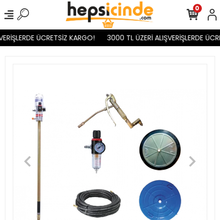
0
VERİŞLERDE ÜCRETSİZ KARGO!
3000 TL ÜZERİ ALIŞVERİŞLERDE ÜCR