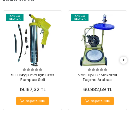
KARGO
KARGO
BEDAVA
BEDAVA
50:1 16kg Kova için Gres
Varil Tipi GP Makaralı
Pompası Seti
Taşıma Arabası
19.167,32 TL
60.982,59 TL
Sepete Ekle
Sepete Ekle