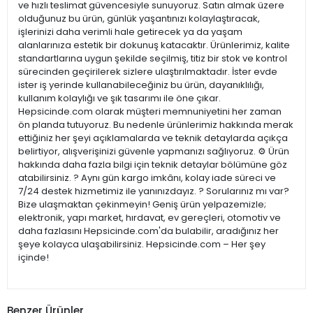
ve hızlı teslimat güvencesiyle sunuyoruz. Satın almak üzere
olduğunuz bu ürün, günlük yaşantınızı kolaylaştıracak,
işlerinizi daha verimli hale getirecek ya da yaşam
alanlarınıza estetik bir dokunuş katacaktır. Ürünlerimiz, kalite
standartlarına uygun şekilde seçilmiş, titiz bir stok ve kontrol
sürecinden geçirilerek sizlere ulaştırılmaktadır. İster evde
ister iş yerinde kullanabileceğiniz bu ürün, dayanıklılığı,
kullanım kolaylığı ve şık tasarımı ile öne çıkar.
Hepsicinde.com olarak müşteri memnuniyetini her zaman
ön planda tutuyoruz. Bu nedenle ürünlerimiz hakkında merak
ettiğiniz her şeyi açıklamalarda ve teknik detaylarda açıkça
belirtiyor, alışverişinizi güvenle yapmanızı sağlıyoruz. ⚙️ Ürün
hakkında daha fazla bilgi için teknik detaylar bölümüne göz
atabilirsiniz. ? Aynı gün kargo imkânı, kolay iade süreci ve
7/24 destek hizmetimiz ile yanınızdayız. ? Sorularınız mı var?
Bize ulaşmaktan çekinmeyin! Geniş ürün yelpazemizle;
elektronik, yapı market, hırdavat, ev gereçleri, otomotiv ve
daha fazlasını Hepsicinde.com'da bulabilir, aradığınız her
şeye kolayca ulaşabilirsiniz. Hepsicinde.com – Her şey
içinde!
Benzer Ürünler