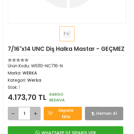
7/16"x14 UNC Diş Halka Mastar - GEÇMEZ
Ürün Kodu:
W5110-NC716-N
Marka:
WERKA
Kategori:
Werka
Stok:
1
KARGO
4.173,70 TL
BEDAVA
Sepete
Hemen Al
Ekle
WHATSAPP İLE SİPARİŞ VER