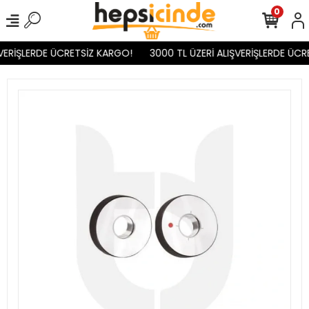
0
VERİŞLERDE ÜCRETSİZ KARGO!
3000 TL ÜZERİ ALIŞVERİŞLERDE ÜCR