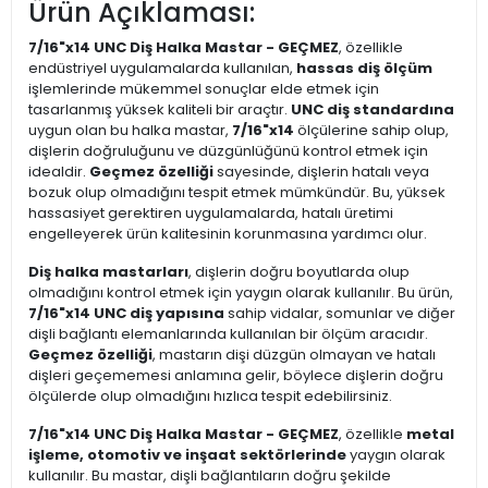
Ürün Açıklaması:
7/16"x14 UNC Diş Halka Mastar - GEÇMEZ
, özellikle
endüstriyel uygulamalarda kullanılan,
hassas diş ölçüm
işlemlerinde mükemmel sonuçlar elde etmek için
tasarlanmış yüksek kaliteli bir araçtır.
UNC diş standardına
uygun olan bu halka mastar,
7/16"x14
ölçülerine sahip olup,
dişlerin doğruluğunu ve düzgünlüğünü kontrol etmek için
idealdir.
Geçmez özelliği
sayesinde, dişlerin hatalı veya
bozuk olup olmadığını tespit etmek mümkündür. Bu, yüksek
hassasiyet gerektiren uygulamalarda, hatalı üretimi
engelleyerek ürün kalitesinin korunmasına yardımcı olur.
Diş halka mastarları
, dişlerin doğru boyutlarda olup
olmadığını kontrol etmek için yaygın olarak kullanılır. Bu ürün,
7/16"x14 UNC diş yapısına
sahip vidalar, somunlar ve diğer
dişli bağlantı elemanlarında kullanılan bir ölçüm aracıdır.
Geçmez özelliği
, mastarın dişi düzgün olmayan ve hatalı
dişleri geçememesi anlamına gelir, böylece dişlerin doğru
ölçülerde olup olmadığını hızlıca tespit edebilirsiniz.
7/16"x14 UNC Diş Halka Mastar - GEÇMEZ
, özellikle
metal
işleme, otomotiv ve inşaat sektörlerinde
yaygın olarak
kullanılır. Bu mastar, dişli bağlantıların doğru şekilde