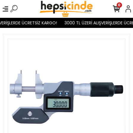
0
VERİŞLERDE ÜCRETSİZ KARGO!
3000 TL ÜZERİ ALIŞVERİŞLERDE ÜCR