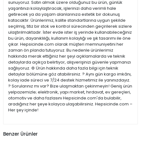
sunuyoruz. Satın almak üzere olduğunuz bu ürün, günlük
yaşantınızı kolaylaştıracak, işlerinizi daha verimli hale
getirecek ya da yaşam alanlarınıza estetik bir dokunuş
katacaktır. Ürünlerimiz, kalite standartlarına uygun şekilde
seçilmiş, titiz bir stok ve kontrol sürecinden geçirilerek sizlere
ulaştırılmaktadır. İster evde ister iş yerinde kullanabileceğiniz
bu ürün, dayanıklılığı, kullanım kolaylığı ve şık tasarımı ile öne
çıkar. Hepsicinde.com olarak müşteri memnuniyetini her
zaman ön planda tutuyoruz. Bu nedenle ürünlerimiz
hakkında merak ettiğiniz her şeyi açıklamalarda ve teknik
detaylarda açıkça belirtiyor, alışverişinizi güvenle yapmanızı
sağlıyoruz. ⚙️ Ürün hakkında daha fazla bilgi için teknik
detaylar bölümüne göz atabilirsiniz. ? Aynı gün kargo imkânı,
kolay iade süreci ve 7/24 destek hizmetimiz ile yanınızdayız.
? Sorularınız mı var? Bize ulaşmaktan çekinmeyin! Geniş ürün
yelpazemizle; elektronik, yapı market, hırdavat, ev gereçleri,
otomotiv ve daha fazlasını Hepsicinde.com'da bulabilir,
aradığınız her şeye kolayca ulaşabilirsiniz. Hepsicinde.com –
Her şey içinde!
Benzer Ürünler