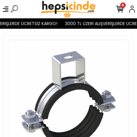
0
VERİŞLERDE ÜCRETSİZ KARGO!
3000 TL ÜZERİ ALIŞVERİŞLERDE ÜCRE