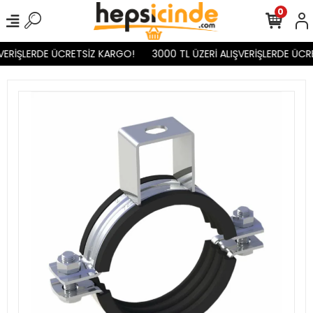
0
VERİŞLERDE ÜCRETSİZ KARGO!
3000 TL ÜZERİ ALIŞVERİŞLERDE ÜCR