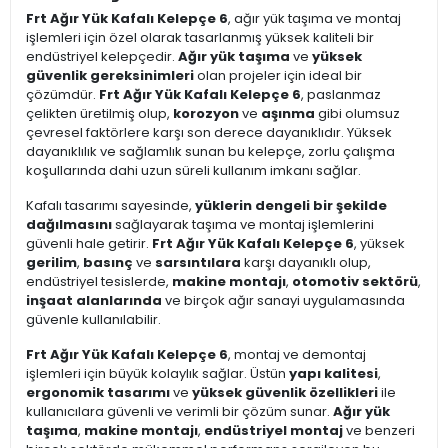
Frt Ağır Yük Kafalı Kelepçe 6
, ağır yük taşıma ve montaj
işlemleri için özel olarak tasarlanmış yüksek kaliteli bir
endüstriyel kelepçedir.
Ağır yük taşıma
ve
yüksek
güvenlik gereksinimleri
olan projeler için ideal bir
çözümdür.
Frt Ağır Yük Kafalı Kelepçe 6
, paslanmaz
çelikten üretilmiş olup,
korozyon
ve
aşınma
gibi olumsuz
çevresel faktörlere karşı son derece dayanıklıdır. Yüksek
dayanıklılık ve sağlamlık sunan bu kelepçe, zorlu çalışma
koşullarında dahi uzun süreli kullanım imkanı sağlar.
Kafalı tasarımı sayesinde,
yüklerin dengeli bir şekilde
dağılmasını
sağlayarak taşıma ve montaj işlemlerini
güvenli hale getirir.
Frt Ağır Yük Kafalı Kelepçe 6
, yüksek
gerilim
,
basınç
ve
sarsıntılara
karşı dayanıklı olup,
endüstriyel tesislerde,
makine montajı
,
otomotiv sektörü
,
inşaat alanlarında
ve birçok ağır sanayi uygulamasında
güvenle kullanılabilir.
Frt Ağır Yük Kafalı Kelepçe 6
, montaj ve demontaj
işlemleri için büyük kolaylık sağlar. Üstün
yapı kalitesi
,
ergonomik tasarımı
ve
yüksek güvenlik özellikleri
ile
kullanıcılara güvenli ve verimli bir çözüm sunar.
Ağır yük
taşıma
,
makine montajı
,
endüstriyel montaj
ve benzeri