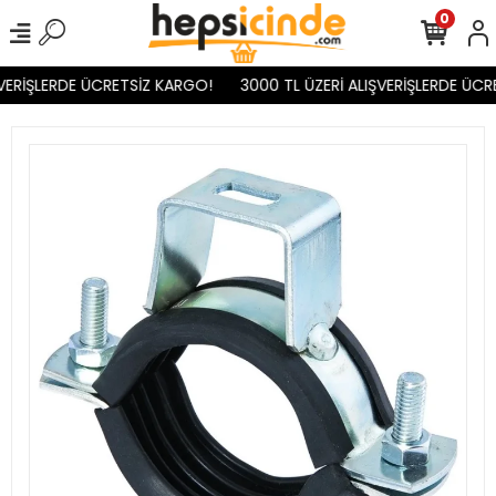
0
VERİŞLERDE ÜCRETSİZ KARGO!
3000 TL ÜZERİ ALIŞVERİŞLERDE ÜCR