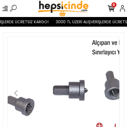
0
İŞLERDE ÜCRETSİZ KARGO!
3000 TL ÜZERİ ALIŞVERİŞLERDE ÜCRETS