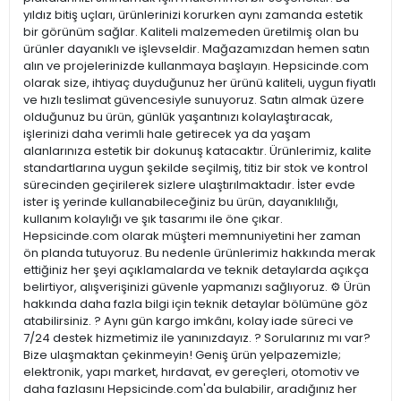
yıldız bitiş uçları, ürünlerinizi korurken aynı zamanda estetik
bir görünüm sağlar. Kaliteli malzemeden üretilmiş olan bu
ürünler dayanıklı ve işlevseldir. Mağazamızdan hemen satın
alın ve projelerinizde kullanmaya başlayın. Hepsicinde.com
olarak size, ihtiyaç duyduğunuz her ürünü kaliteli, uygun fiyatlı
ve hızlı teslimat güvencesiyle sunuyoruz. Satın almak üzere
olduğunuz bu ürün, günlük yaşantınızı kolaylaştıracak,
işlerinizi daha verimli hale getirecek ya da yaşam
alanlarınıza estetik bir dokunuş katacaktır. Ürünlerimiz, kalite
standartlarına uygun şekilde seçilmiş, titiz bir stok ve kontrol
sürecinden geçirilerek sizlere ulaştırılmaktadır. İster evde
ister iş yerinde kullanabileceğiniz bu ürün, dayanıklılığı,
kullanım kolaylığı ve şık tasarımı ile öne çıkar.
Hepsicinde.com olarak müşteri memnuniyetini her zaman
ön planda tutuyoruz. Bu nedenle ürünlerimiz hakkında merak
ettiğiniz her şeyi açıklamalarda ve teknik detaylarda açıkça
belirtiyor, alışverişinizi güvenle yapmanızı sağlıyoruz. ⚙️ Ürün
hakkında daha fazla bilgi için teknik detaylar bölümüne göz
atabilirsiniz. ? Aynı gün kargo imkânı, kolay iade süreci ve
7/24 destek hizmetimiz ile yanınızdayız. ? Sorularınız mı var?
Bize ulaşmaktan çekinmeyin! Geniş ürün yelpazemizle;
elektronik, yapı market, hırdavat, ev gereçleri, otomotiv ve
daha fazlasını Hepsicinde.com'da bulabilir, aradığınız her