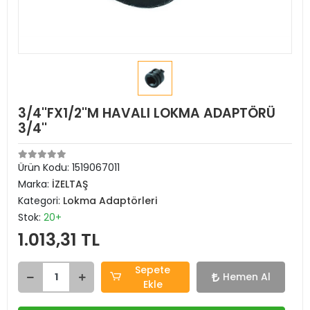
3/4''FX1/2''M HAVALI LOKMA ADAPTÖRÜ
3/4''
Ürün Kodu:
1519067011
Marka:
İZELTAŞ
Kategori:
Lokma Adaptörleri
Stok:
20+
1.013,31 TL
Sepete
Hemen Al
Ekle