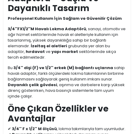
Dayanıklı Tasarım
Profesyonel Kullanım İçin Sağlam ve Güvenilir Çözüm
3/4''FX1/2''M Havalı Lokma Adaptörü
, sanayi, otomotiv ve
ağır hizmet sektörlerinde havalı el aletleriyle kullanım için
tasarlanmış, yüksek dayanıklılığa sahip bir bağlantı
elemanıdır.
İzeltaş el aletleri
grubunda yer alan bu
adaptör,
hırdavat
ve
yapı market
sektörlerinde sıkça
tercih edilmektedir.
Bu
3/4'' dişi (F) ve 1/2'' erkek (M) bağlantı uçlarına
sahip
havalı adaptör, farklı ölçülerdeki lokma takımlarının birbirine
bağlanmasını sağlayarak geniş kullanım imkanı sunar.
Dayanıklı çelik gövdesi
, aşınma ve darbelere karşı yüksek
direnç gösterirken, hava basınçlı sistemlerle tam uyum
içinde çalışır.
Öne Çıkan Özellikler ve
Avantajlar
✔
3/4'' F x 1/2'' M ölçüsü
, lokma takımlarıyla tam uyumludur.