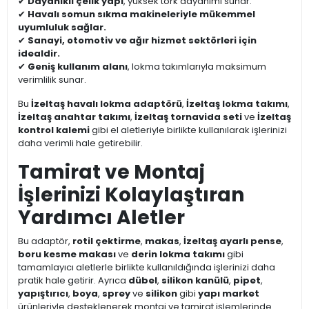
✔
Dayanıklı çelik yapı
, yüksek tork dayanımı sunar.
✔
Havalı somun sıkma makineleriyle mükemmel
uyumluluk sağlar.
✔
Sanayi, otomotiv ve ağır hizmet sektörleri için
idealdir.
✔
Geniş kullanım alanı
, lokma takımlarıyla maksimum
verimlilik sunar.
Bu
İzeltaş havalı lokma adaptörü
,
İzeltaş lokma takımı
,
İzeltaş anahtar takımı
,
İzeltaş tornavida seti
ve
İzeltaş
kontrol kalemi
gibi el aletleriyle birlikte kullanılarak işlerinizi
daha verimli hale getirebilir.
Tamirat ve Montaj
İşlerinizi Kolaylaştıran
Yardımcı Aletler
Bu adaptör,
rotil çektirme
,
makas
,
İzeltaş ayarlı pense
,
boru kesme makası
ve
derin lokma takımı
gibi
tamamlayıcı aletlerle birlikte kullanıldığında işlerinizi daha
pratik hale getirir. Ayrıca
dübel
,
silikon kanülü
,
pipet
,
yapıştırıcı
,
boya
,
sprey
ve
silikon
gibi
yapı market
ürünleriyle desteklenerek montaj ve tamirat işlemlerinde