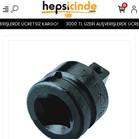
0
ERİŞLERDE ÜCRETSİZ KARGO!
3000 TL ÜZERİ ALIŞVERİŞLERDE ÜCRE