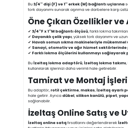
Bu
3/4'' dişi (F) ve 1'' erkek (M) bağlantı uçlarına
s
tork dayanımı sunarak aşınma ve darbelere karşı üstün 
Öne Çıkan Özellikler ve
✔
3/4''F x 1''M bağlantı ölçüsü
, farklı lokma takımla
✔
Dayanıklı çelik yapı
, yüksek tork dayanımı ve uzun
✔
Havalı somun sıkma makineleriyle mükemmel u
✔
Sanayi, otomotiv ve ağır hizmet sektörlerinde
✔
Farklı lokma ölçülerini kullanmayı sağlayarak 
Bu
İzeltaş lokma adaptörü
,
İzeltaş lokma takımı
,
kullanılarak işlerinizi daha verimli hale getirebilir.
Tamirat ve Montaj İşleri
Bu adaptör,
rotil çektirme
,
makas
,
İzeltaş ayarlı 
hale getirir. Ayrıca
dübel
,
silikon kanülü
,
pipet
,
yapı
sağlanabilir.
İzeltaş Online Satış ve 
İzeltaş online satış
fırsatlarını değerlendirerek
İzelt