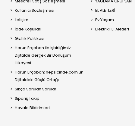
Mesafeli Satış Sözleşmesi
YAĞLAMA GRUPLARI
Kullanıcı Sözleşmesi
EL ALETLERİ
İletişim
Ev Yaşam
İade Koşulları
Elektrikli El Aletleri
Gizlilik Politikası
Harun Erçoban ile İşbirliğimiz:
Dijitalde Gerçek Bir Dönüşüm
Hikayesi
Harun Erçoban: hepsicinde.com’un
Dijitaldeki Güçlü Ortağı
Sıkça Sorulan Sorular
Sipariş Takip
Havale Bildirimleri