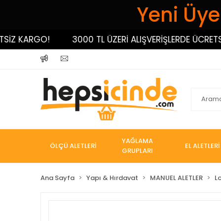
Yeni Üyel
 KARGO!
3000 TL ÜZERİ ALIŞVERİŞLERDE ÜCRETSİZ K
YAĞLAMA
ÖLÇÜ ALETLERİ
EL ALETLERİ
GRUPLARI
Ana Sayfa
Yapı & Hırdavat
MANUEL ALETLER
L