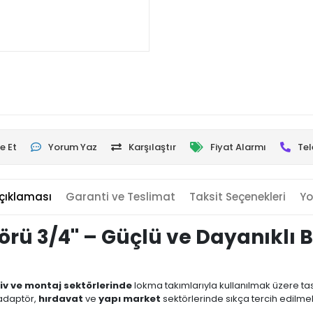
e Et
Yorum Yaz
Karşılaştır
Fiyat Alarmı
Tel
çıklaması
Garanti ve Teslimat
Taksit Seçenekleri
Yo
örü 3/4'' – Güçlü ve Dayanıklı 
iv ve montaj sektörlerinde
lokma takımlarıyla kullanılmak üzere t
adaptör,
hırdavat
ve
yapı market
sektörlerinde sıkça tercih edilmek