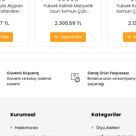
rıyla Alçıpan
Yüksek Kaliteli Manyetik
Yüksek Ka
nırlandırın
Uzun Somun Çatı
Somun Ça
Adaptörleri
7 TL
2.300,59 TL
2.1
 Ekle
Sepete Ekle
S
Güvenli Alışveriş
Geniş Ürün Yelpazesi
Güvenli ve kolay ödeme
Binlerce ürün ve kampan
sistemi
seçeneği
Kurumsal
Kategoriler
Hakkımızda
Ölçü Aletleri