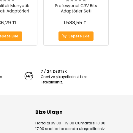
liteli Manyetik
Profesyonel CRV Bits
S
tı Adaptörleri
Adaptörler Seti
36,29 TL
1.588,55 TL
epete Ekle
Sepete Ekle
7 / 24 DESTEK
ya
Öneri ve şikayetlerinizi bize
iletebilirsiniz.
Bize Ulaşın
Haftaiçi 09:00 - 19:00 Cumartesi 10:00 -
17:00 saatleri arasında ulaşabilirsiniz.