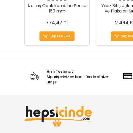
İzeltaş Opak Kombine Pense
Yıldız Bitiş Uçla
160 mm
ve Plakaları Sı
774,47 TL
2.464,9
Sepete Ekle
Sepete
Hızlı Teslimat
Siparişleriniz en kısa sürede elinize
ulaşır.