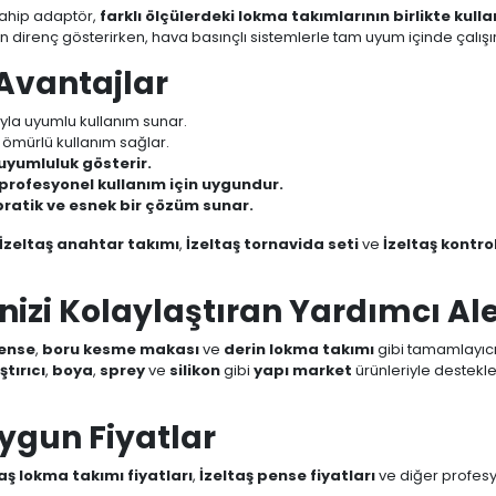
ahip adaptör,
farklı ölçülerdeki lokma takımlarının birlikte kull
direnç gösterirken, hava basınçlı sistemlerle tam uyum içinde çalışır
 Avantajlar
rıyla uyumlu kullanım sunar.
 ömürlü kullanım sağlar.
yumluluk gösterir.
 profesyonel kullanım için uygundur.
pratik ve esnek bir çözüm sunar.
İzeltaş anahtar takımı
,
İzeltaş tornavida seti
ve
İzeltaş kontro
nizi Kolaylaştıran Yardımcı Ale
pense
,
boru kesme makası
ve
derin lokma takımı
gibi tamamlayıcı a
ştırıcı
,
boya
,
sprey
ve
silikon
gibi
yapı market
ürünleriyle destekle
Uygun Fiyatlar
aş lokma takımı fiyatları
,
İzeltaş pense fiyatları
ve diğer profesyon