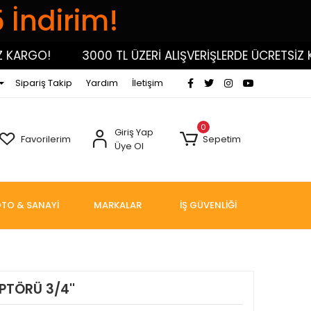
5 İndirim!
RGO!
3000 TL ÜZERİ ALIŞVERİŞLERDE ÜCRETSİZ KARG
Sipariş Takip
Yardım
İletişim
0
Giriş Yap
Favorilerim
Sepetim
Üye Ol
TO & SANAYİ
MARKALAR
İŞ GÜVENLİĞİ
PTÖRÜ 3/4''