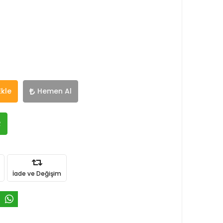
Ekle
Hemen Al
R
İade ve Değişim