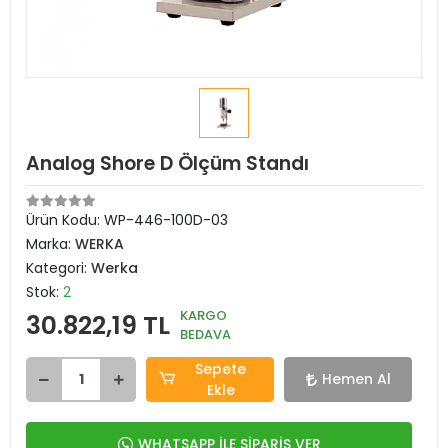
Analog Shore D Ölçüm Standı
Ürün Kodu:
WP-446-100D-03
Marka:
WERKA
Kategori:
Werka
Stok:
2
KARGO
30.822,19 TL
BEDAVA
Sepete
Hemen Al
Ekle
WHATSAPP İLE SİPARİŞ VER