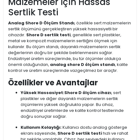
Malzemeler İçin Hassas
Sertlik Testi
Analog Shore D Ölçüm Standı
, özellikle sert malzemelerin
sertlik ölçümünü gerçekleştiren yüksek hassasiyetli bir
cihazdır.
Shore D sertlik testi
, genellikle sert plastikler,
metal ve kompozit malzemelerin sertliğini ölçmek için
kullanılır. Bu ölçüm standı, dayanıklı malzemelerin sertlik
değerlerinin doğru bir şekilde belirlenmesini sağlar.
Endüstriyel üretim süreçlerinde, bu tür ölçümler oldukça
önemli olduğundan,
analog shore D ölçüm standı
, kalite
kontrol ve üretim süreçlerinde vazgeçilmez bir araçtır.
Özellikler ve Avantajlar
Yüksek Hassasiyet:
Shore D ölçüm cihazı
, sert
plastikler ve diğer dayanıklı malzemelerin sertlik
ölçümlerini yüksek doğrulukla yapar. Bu cihaz,
endüstriyel üretimlerde ve kalite kontrol testlerinde
doğru sonuçlar sağlar.
Kullanım Kolaylığı:
Kullanıcı dostu analog gösterge
ekranı sayesinde,
Shore D sertlik testi
hızlı ve rahat
bir şekilde yapılabilir. Cihaz, her seviyedeki kullanıcı