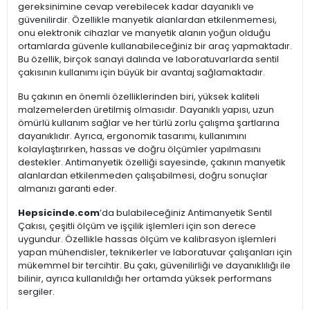
gereksinimine cevap verebilecek kadar dayanıklı ve
güvenilirdir. Özellikle manyetik alanlardan etkilenmemesi,
onu elektronik cihazlar ve manyetik alanın yoğun olduğu
ortamlarda güvenle kullanabileceğiniz bir araç yapmaktadır.
Bu özellik, birçok sanayi dalında ve laboratuvarlarda sentil
çakısının kullanımı için büyük bir avantaj sağlamaktadır.
Bu çakının en önemli özelliklerinden biri, yüksek kaliteli
malzemelerden üretilmiş olmasıdır. Dayanıklı yapısı, uzun
ömürlü kullanım sağlar ve her türlü zorlu çalışma şartlarına
dayanıklıdır. Ayrıca, ergonomik tasarımı, kullanımını
kolaylaştırırken, hassas ve doğru ölçümler yapılmasını
destekler. Antimanyetik özelliği sayesinde, çakının manyetik
alanlardan etkilenmeden çalışabilmesi, doğru sonuçlar
almanızı garanti eder.
Hepsicinde.com
’da bulabileceğiniz Antimanyetik Sentil
Çakısı, çeşitli ölçüm ve işçilik işlemleri için son derece
uygundur. Özellikle hassas ölçüm ve kalibrasyon işlemleri
yapan mühendisler, teknikerler ve laboratuvar çalışanları için
mükemmel bir tercihtir. Bu çakı, güvenilirliği ve dayanıklılığı ile
bilinir, ayrıca kullanıldığı her ortamda yüksek performans
sergiler.