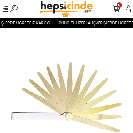
0
İŞLERDE ÜCRETSİZ KARGO!
3000 TL ÜZERİ ALIŞVERİŞLERDE ÜCRETS