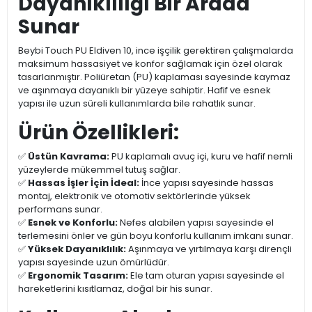
Dayanıklılığı Bir Arada
Sunar
Beybi Touch PU Eldiven 10, ince işçilik gerektiren çalışmalarda
maksimum hassasiyet ve konfor sağlamak için özel olarak
tasarlanmıştır. Poliüretan (PU) kaplaması sayesinde kaymaz
ve aşınmaya dayanıklı bir yüzeye sahiptir. Hafif ve esnek
yapısı ile uzun süreli kullanımlarda bile rahatlık sunar.
Ürün Özellikleri:
✅
Üstün Kavrama:
PU kaplamalı avuç içi, kuru ve hafif nemli
yüzeylerde mükemmel tutuş sağlar.
✅
Hassas İşler İçin İdeal:
İnce yapısı sayesinde hassas
montaj, elektronik ve otomotiv sektörlerinde yüksek
performans sunar.
✅
Esnek ve Konforlu:
Nefes alabilen yapısı sayesinde el
terlemesini önler ve gün boyu konforlu kullanım imkanı sunar.
✅
Yüksek Dayanıklılık:
Aşınmaya ve yırtılmaya karşı dirençli
yapısı sayesinde uzun ömürlüdür.
✅
Ergonomik Tasarım:
Ele tam oturan yapısı sayesinde el
hareketlerini kısıtlamaz, doğal bir his sunar.