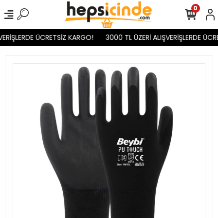
0
VERİŞLERDE ÜCRETSİZ KARGO!
3000 TL ÜZERİ ALIŞVERİŞLERDE ÜCR