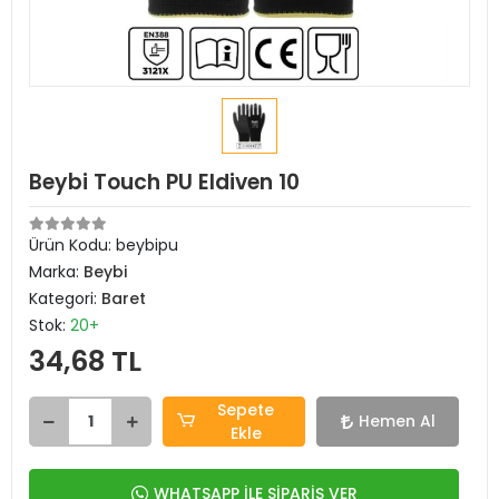
Beybi Touch PU Eldiven 10
Ürün Kodu:
beybipu
Marka:
Beybi
Kategori:
Baret
Stok:
20+
34,68 TL
Sepete
Hemen Al
Ekle
WHATSAPP İLE SİPARİŞ VER