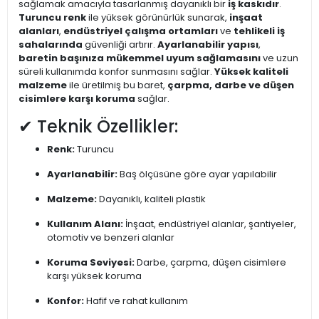
sağlamak amacıyla tasarlanmış dayanıklı bir
iş kaskıdır
.
Turuncu renk
ile yüksek görünürlük sunarak,
inşaat
alanları
,
endüstriyel çalışma ortamları
ve
tehlikeli iş
sahalarında
güvenliği artırır.
Ayarlanabilir yapısı
,
baretin başınıza mükemmel uyum sağlamasını
ve uzun
süreli kullanımda konfor sunmasını sağlar.
Yüksek kaliteli
malzeme
ile üretilmiş bu baret,
çarpma, darbe ve düşen
cisimlere karşı koruma
sağlar.
✔ Teknik Özellikler:
Renk:
Turuncu
Ayarlanabilir:
Baş ölçüsüne göre ayar yapılabilir
Malzeme:
Dayanıklı, kaliteli plastik
Kullanım Alanı:
İnşaat, endüstriyel alanlar, şantiyeler,
otomotiv ve benzeri alanlar
Koruma Seviyesi:
Darbe, çarpma, düşen cisimlere
karşı yüksek koruma
Konfor:
Hafif ve rahat kullanım