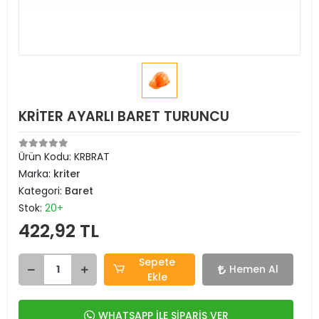
KRİTER AYARLI BARET TURUNCU
Ürün Kodu:
KRBRAT
Marka:
kriter
Kategori:
Baret
Stok:
20+
422,92 TL
Sepete
Hemen Al
Ekle
WHATSAPP İLE SİPARİŞ VER