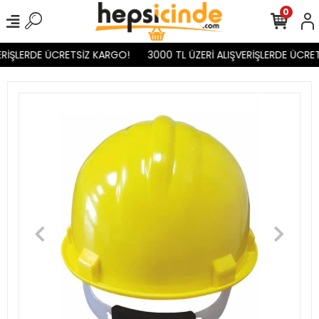
0
RİŞLERDE ÜCRETSİZ KARGO!
3000 TL ÜZERİ ALIŞVERİŞLERDE ÜCRET