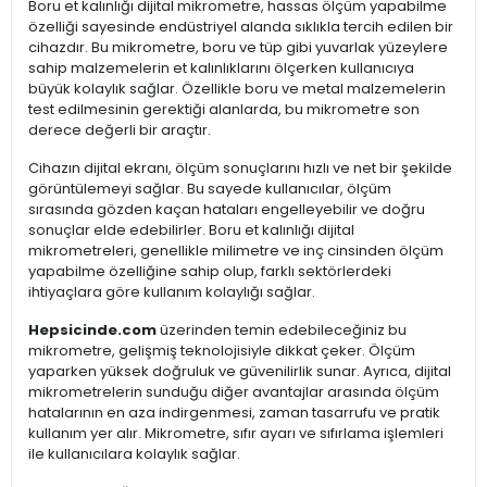
Boru et kalınlığı dijital mikrometre, hassas ölçüm yapabilme
özelliği sayesinde endüstriyel alanda sıklıkla tercih edilen bir
cihazdır. Bu mikrometre, boru ve tüp gibi yuvarlak yüzeylere
sahip malzemelerin et kalınlıklarını ölçerken kullanıcıya
büyük kolaylık sağlar. Özellikle boru ve metal malzemelerin
test edilmesinin gerektiği alanlarda, bu mikrometre son
derece değerli bir araçtır.
Cihazın dijital ekranı, ölçüm sonuçlarını hızlı ve net bir şekilde
görüntülemeyi sağlar. Bu sayede kullanıcılar, ölçüm
sırasında gözden kaçan hataları engelleyebilir ve doğru
sonuçlar elde edebilirler. Boru et kalınlığı dijital
mikrometreleri, genellikle milimetre ve inç cinsinden ölçüm
yapabilme özelliğine sahip olup, farklı sektörlerdeki
ihtiyaçlara göre kullanım kolaylığı sağlar.
Hepsicinde.com
üzerinden temin edebileceğiniz bu
mikrometre, gelişmiş teknolojisiyle dikkat çeker. Ölçüm
yaparken yüksek doğruluk ve güvenilirlik sunar. Ayrıca, dijital
mikrometrelerin sunduğu diğer avantajlar arasında ölçüm
hatalarının en aza indirgenmesi, zaman tasarrufu ve pratik
kullanım yer alır. Mikrometre, sıfır ayarı ve sıfırlama işlemleri
ile kullanıcılara kolaylık sağlar.