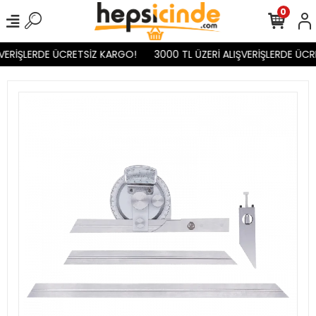
0
VERİŞLERDE ÜCRETSİZ KARGO!
3000 TL ÜZERİ ALIŞVERİŞLERDE ÜCR