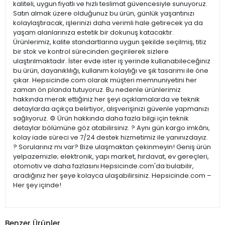
kaliteli, uygun fiyatlı ve hızlı teslimat güvencesiyle sunuyoruz.
Satın almak üzere olduğunuz bu ürün, günlük yaşantınızı
kolaylaştıracak, işlerinizi daha verimli hale getirecek ya da
yaşam alanlarınıza estetik bir dokunuş katacaktır.
Ürünlerimiz, kalite standartlarına uygun şekilde seçilmiş, titiz
bir stok ve kontrol sürecinden geçirilerek sizlere
ulaştırılmaktadır. İster evde ister iş yerinde kullanabileceğiniz
bu ürün, dayanıklılığı, kullanım kolaylığı ve şık tasarımı ile öne
çıkar. Hepsicinde.com olarak müşteri memnuniyetini her
zaman ön planda tutuyoruz. Bu nedenle ürünlerimiz
hakkında merak ettiğiniz her şeyi açıklamalarda ve teknik
detaylarda açıkça belirtiyor, alışverişinizi güvenle yapmanızı
sağlıyoruz. ⚙️ Ürün hakkında daha fazla bilgi için teknik
detaylar bölümüne göz atabilirsiniz. ? Aynı gün kargo imkânı,
kolay iade süreci ve 7/24 destek hizmetimiz ile yanınızdayız.
? Sorularınız mı var? Bize ulaşmaktan çekinmeyin! Geniş ürün
yelpazemizle; elektronik, yapı market, hırdavat, ev gereçleri,
otomotiv ve daha fazlasını Hepsicinde.com'da bulabilir,
aradığınız her şeye kolayca ulaşabilirsiniz. Hepsicinde.com –
Her şey içinde!
Benzer Ürünler