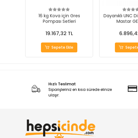
16 kg Kova için Gres
Dayanıklı UNC Di
Pompası Setleri
Mastar G
19.167,32 TL
6.896,4
Sepete Ekle
Sepete
Hızlı Teslimat
Siparişleriniz en kısa sürede elinize
ulaşır.