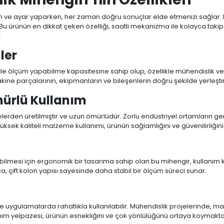
m ve ayar yaparken, her zaman doğru sonuçlar elde etmenizi sağlar. 
 Bu ürünün en dikkat çeken özelliği, saatli mekanizma ile kolayca takip
.
ler
etle ölçüm yapabilme kapasitesine sahip olup, özellikle mühendislik ve 
ine parçalarının, ekipmanların ve bileşenlerin doğru şekilde yerleştiri
mürlü Kullanım
melerden üretilmiştir ve uzun ömürlüdür. Zorlu endüstriyel ortamların 
üksek kaliteli malzeme kullanımı, ürünün sağlamlığını ve güvenilirliğini a
ilmesi için ergonomik bir tasarıma sahip olan bu mihengir, kullanım kola
ca, çift kolon yapısı sayesinde daha stabil bir ölçüm süreci sunar.
e ve uygulamalarda rahatlıkla kullanılabilir. Mühendislik projelerinde, m
anım yelpazesi, ürünün esnekliğini ve çok yönlülüğünü ortaya koymakta