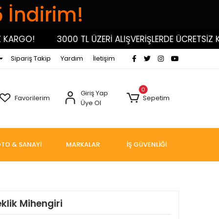
5 İndirim!
ARGO!
3000 TL ÜZERİ ALIŞVERİŞLERDE ÜCRETSİZ KAR
Sipariş Takip
Yardım
İletişim
0
Giriş Yap
Favorilerim
Sepetim
Üye Ol
TO & SANAYİ
MARKALAR
İŞ GÜVENLİĞİ
klik Mihengiri