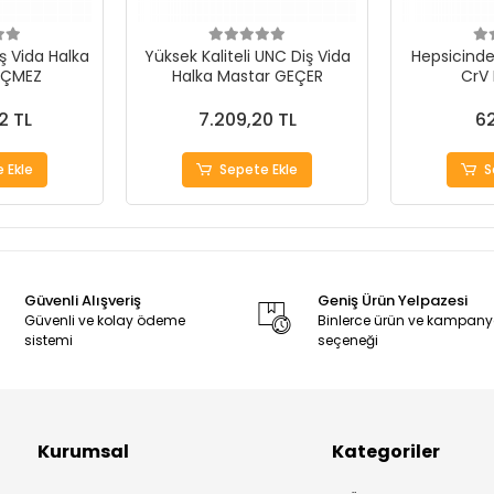
ş Vida Halka
Yüksek Kaliteli UNC Diş Vida
Hepsicinde 
EÇMEZ
Halka Mastar GEÇER
CrV
2 TL
7.209,20 TL
62
 Ekle
Sepete Ekle
S
Güvenli Alışveriş
Geniş Ürün Yelpazesi
Güvenli ve kolay ödeme
Binlerce ürün ve kampan
sistemi
seçeneği
Kurumsal
Kategoriler