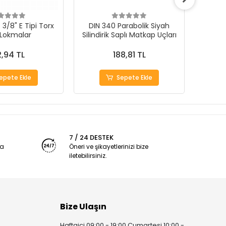
3/8" E Tipi Torx
DIN 340 Parabolik Siyah
 Lokmalar
Silindirik Saplı Matkap Uçları
1000Ad
,94 TL
188,81 TL
epete Ekle
Sepete Ekle
7 / 24 DESTEK
ya
Öneri ve şikayetlerinizi bize
iletebilirsiniz.
Bize Ulaşın
Haftaiçi 09:00 - 19:00 Cumartesi 10:00 -