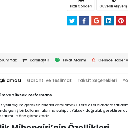
Hızlı Gönderi
Güvenli Alışveriş
orum Yaz
Karşılaştır
Fiyat Alarmı
Gelince Haber V
çıklaması
Garanti ve Teslimat
Taksit Seçenekleri
Yo
lçüm ve Yüksek Performans
siyetli ölçüm gereksinimlerini karşılamak üzere özel olarak tasarlanm
rinde geniş bir kullanım alanına sahiptir. Yüksek doğruluk gerektiren u
tasarımı ile öne çıkmaktadır.
ik Mihengiri’nin Özellikleri