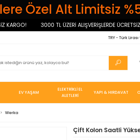
ere Özel Alt Limitsiz %
KARGO!
3000 TL ÜZERİ ALIŞVERİŞLERDE ÜCRETSİZ K
TRY - Türk Lirası
ELEKTRİKLİ EL
EV YAŞAM
YAPI & HIRDAVAT
O
ALETLERİ
Werka
Çift Kolon Saatli Yükse