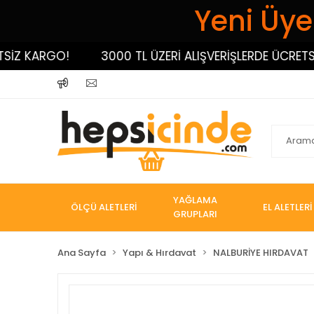
Yeni Üyel
Z KARGO!
3000 TL ÜZERİ ALIŞVERİŞLERDE ÜCRETSİZ 
YAĞLAMA
ÖLÇÜ ALETLERİ
EL ALETLERİ
GRUPLARI
Ana Sayfa
Yapı & Hırdavat
NALBURİYE HIRDAVAT