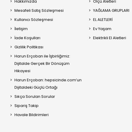
Hakkımızda
Ölçü Aletleri
Mesafeli Satış Sözleşmesi
YAĞLAMA GRUPLARI
Kullanıcı Sözleşmesi
EL ALETLERİ
İletişim
Ev Yaşam
İade Koşulları
Elektrikli El Aletleri
Gizlilik Politikası
Harun Erçoban ile İşbirliğimiz:
Dijitalde Gerçek Bir Dönüşüm
Hikayesi
Harun Erçoban: hepsicinde.com’un
Dijitaldeki Güçlü Ortağı
Sıkça Sorulan Sorular
Sipariş Takip
Havale Bildirimleri