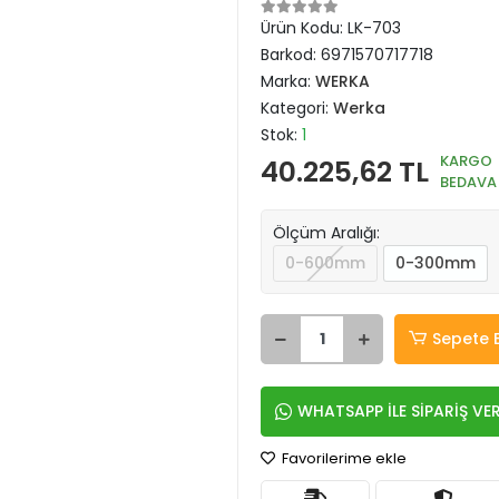
Ürün Kodu:
LK-703
Barkod:
6971570717718
Marka:
WERKA
Kategori:
Werka
Stok:
1
KARGO
40.225,62 TL
BEDAVA
Ölçüm Aralığı:
0-600mm
0-300mm
Sepete 
WHATSAPP İLE SİPARİŞ VE
Favorilerime ekle