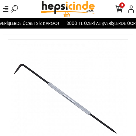
0
VERİŞLERDE ÜCRETSİZ KARGO!
3000 TL ÜZERİ ALIŞVERİŞLERDE ÜCR